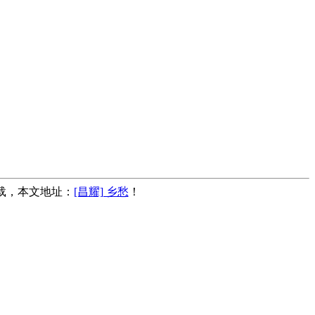
转载，本文地址：
[昌耀] 乡愁
！