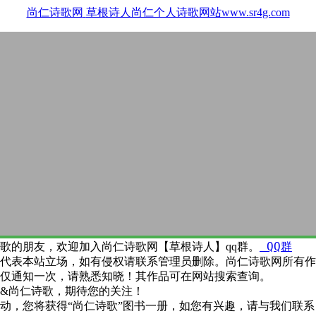
尚仁诗歌网
草根诗人尚仁个人诗歌网站www.sr4g.com
QQ群
歌的朋友，欢迎加入尚仁诗歌网【草根诗人】qq群。
代表本站立场，如有侵权请联系管理员删除。尚仁诗歌网所有作
仅通知一次，请熟悉知晓！其作品可在网站搜索查询。
&尚仁诗歌，期待您的关注！
动，您将获得“尚仁诗歌”图书一册，如您有兴趣，请与我们联