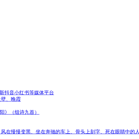
更新抖音小红书等媒体平台
天壁、晚霞
太阳》（组诗九首）
音、风在慢慢变黑、坐在奔驰的车上、骨头上刻字、死在眼睛中的