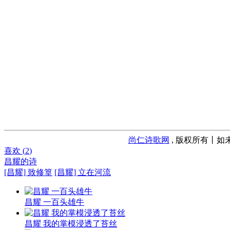
尚仁诗歌网
, 版权所有丨如未
喜欢 (
2
)
昌耀的诗
[昌耀] 致修篁
[昌耀] 立在河流
昌耀 一百头雄牛
昌耀 我的掌模浸透了苔丝