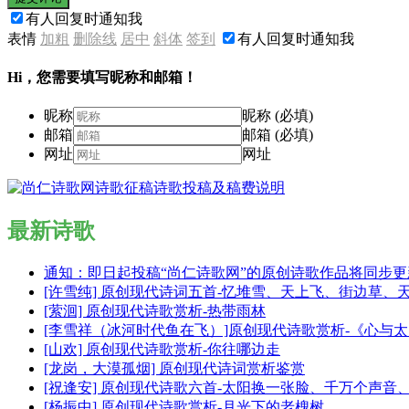
有人回复时通知我
表情
加粗
删除线
居中
斜体
签到
有人回复时通知我
Hi，您需要填写昵称和邮箱！
昵称
昵称 (必填)
邮箱
邮箱 (必填)
网址
网址
最新诗歌
通知：即日起投稿“尚仁诗歌网”的原创诗歌作品将同步
[许雪纯] 原创现代诗词五首-忆堆雪、天上飞、街边草、
[萦洄] 原创现代诗歌赏析-热带雨林
[李雪祥（冰河时代鱼在飞）]原创现代诗歌赏析-《心与
[山欢] 原创现代诗歌赏析-你往哪边走
[龙岗，大漠孤烟] 原创现代诗词赏析鉴赏
[祝逢安] 原创现代诗歌六首-太阳换一张脸、千万个声
[杨振中] 原创现代诗歌赏析-月光下的老槐树