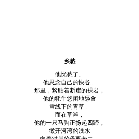
乡愁
他忧愁了。
他思念自己的快谷。
那里，紧贴着断崖的裸岩，
他的牦牛悠闲地舔食
雪线下的青草。
而在草滩，
他的一只马驹正扬起四蹄，
徵开河湾的浅水
向着对岸的母畜奔去，