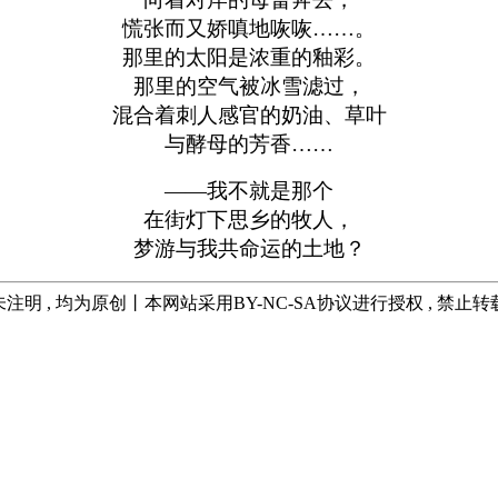
慌张而又娇嗔地咴咴……。
那里的太阳是浓重的釉彩。
那里的空气被冰雪滤过，
混合着刺人感官的奶油、草叶
与酵母的芳香……
——我不就是那个
在街灯下思乡的牧人，
梦游与我共命运的土地？
注明 , 均为原创丨本网站采用BY-NC-SA协议进行授权 , 禁止