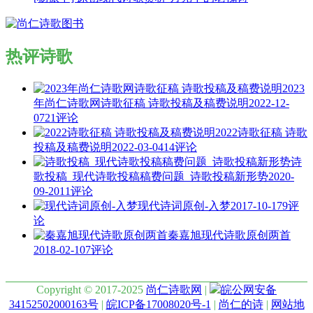
热评诗歌
2023
年尚仁诗歌网诗歌征稿 诗歌投稿及稿费说明
2022-12-
07
21评论
2022诗歌征稿 诗歌
投稿及稿费说明
2022-03-04
14评论
诗
歌投稿_现代诗歌投稿稿费问题_诗歌投稿新形势
2020-
09-20
11评论
现代诗词原创-入梦
2017-10-17
9评
论
秦嘉旭现代诗歌原创两首
2018-02-10
7评论
Copyright © 2017-2025
尚仁诗歌网
|
皖公网安备
34152502000163号
|
皖ICP备17008020号-1
|
尚仁的诗
|
网站地