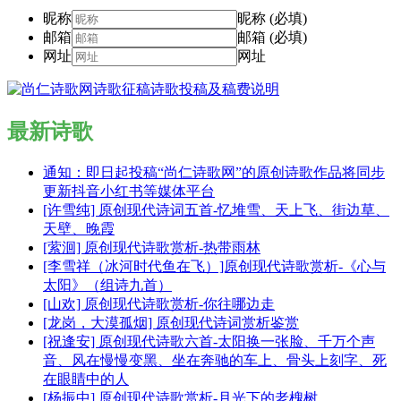
昵称
昵称 (必填)
邮箱
邮箱 (必填)
网址
网址
最新诗歌
通知：即日起投稿“尚仁诗歌网”的原创诗歌作品将同步
更新抖音小红书等媒体平台
[许雪纯] 原创现代诗词五首-忆堆雪、天上飞、街边草、
天壁、晚霞
[萦洄] 原创现代诗歌赏析-热带雨林
[李雪祥（冰河时代鱼在飞）]原创现代诗歌赏析-《心与
太阳》（组诗九首）
[山欢] 原创现代诗歌赏析-你往哪边走
[龙岗，大漠孤烟] 原创现代诗词赏析鉴赏
[祝逢安] 原创现代诗歌六首-太阳换一张脸、千万个声
音、风在慢慢变黑、坐在奔驰的车上、骨头上刻字、死
在眼睛中的人
[杨振中] 原创现代诗歌赏析-月光下的老槐树