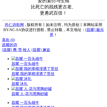
爱的繁衍与生殖
比死亡的戕残更古老、
更勇武百倍！
尚仁诗歌网
, 版权所有丨如未注明 , 均为原创丨本网站采用
BY-NC-SA协议进行授权 , 禁止转载，本文地址：
[昌耀] 极乐
界
！
喜欢 (
0
)
昌耀的诗
[昌耀] 鹰·雪·牧人
[昌耀] 邂逅
昌耀 一百头雄牛
昌耀 我的掌模浸透了苔丝
昌耀 沐礼
昌耀 人·花与黑陶砂罐
昌耀 一百头雄牛