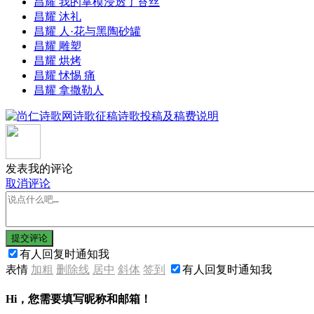
昌耀 我的掌模浸透了苔丝
昌耀 沐礼
昌耀 人·花与黑陶砂罐
昌耀 雕塑
昌耀 烘烤
昌耀 怵惕 痛
昌耀 拿撒勒人
发表我的评论
取消评论
提交评论
有人回复时通知我
表情
加粗
删除线
居中
斜体
签到
有人回复时通知我
Hi，您需要填写昵称和邮箱！