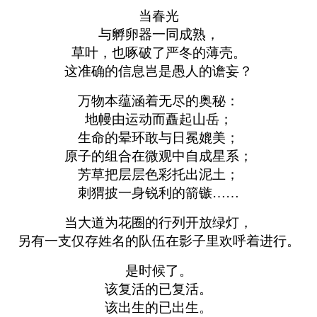
当春光
与孵卵器一同成熟，
草叶，也啄破了严冬的薄壳。
这准确的信息岂是愚人的谵妄？
万物本蕴涵着无尽的奥秘：
地幔由运动而矗起山岳；
生命的晕环敢与日冕媲美；
原子的组合在微观中自成星系；
芳草把层层色彩托出泥土；
刺猬披一身锐利的箭镞……
当大道为花圈的行列开放绿灯，
另有一支仅存姓名的队伍在影子里欢呼着进行。
是时候了。
该复活的已复活。
该出生的已出生。