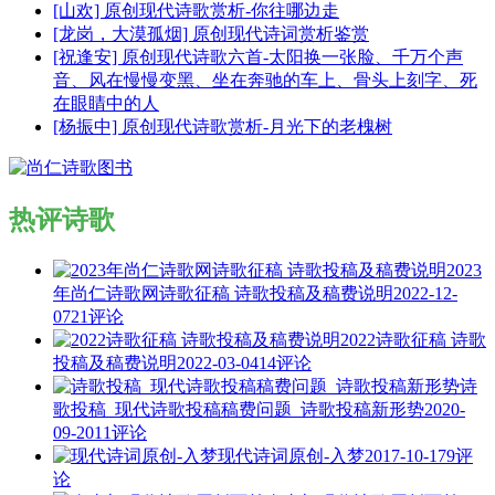
[山欢] 原创现代诗歌赏析-你往哪边走
[龙岗，大漠孤烟] 原创现代诗词赏析鉴赏
[祝逢安] 原创现代诗歌六首-太阳换一张脸、千万个声
音、风在慢慢变黑、坐在奔驰的车上、骨头上刻字、死
在眼睛中的人
[杨振中] 原创现代诗歌赏析-月光下的老槐树
热评诗歌
2023
年尚仁诗歌网诗歌征稿 诗歌投稿及稿费说明
2022-12-
07
21评论
2022诗歌征稿 诗歌
投稿及稿费说明
2022-03-04
14评论
诗
歌投稿_现代诗歌投稿稿费问题_诗歌投稿新形势
2020-
09-20
11评论
现代诗词原创-入梦
2017-10-17
9评
论