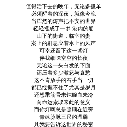
值得活下去的晚年，无论多孤单
必须醒着的深夜，就像今晚
当浑然的涛声把不安的世界
轻轻摇成了一梦:港内的船
山下的街道，临室的妻
案上的鼾息应着水上的风声
可幸还留下这一盏灯
伴我细味空空的长夜
无论这一头白发的下面
还压着多少激怒与哀愁
这不肯放手的右手当一切
都已经握不住了尤其是岁月
还想乘筋骨未钝腕血未冷
向命运索取来此的意义
而你灯啊总是照顾在近旁
青睐脉脉三尺的温馨
凡我要告诉这世界的秘密