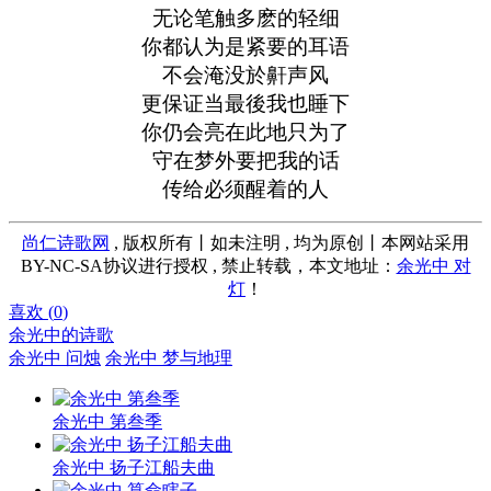
无论笔触多麽的轻细
你都认为是紧要的耳语
不会淹没於鼾声风
更保证当最後我也睡下
你仍会亮在此地只为了
守在梦外要把我的话
传给必须醒着的人
尚仁诗歌网
, 版权所有丨如未注明 , 均为原创丨本网站采用
BY-NC-SA协议进行授权 , 禁止转载，本文地址：
余光中 对
灯
！
喜欢 (
0
)
余光中的诗歌
余光中 问烛
余光中 梦与地理
余光中 第叁季
余光中 扬子江船夫曲