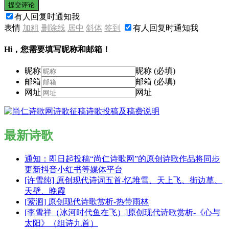
提交评论
有人回复时通知我
表情
加粗
删除线
居中
斜体
签到
有人回复时通知我
Hi，您需要填写昵称和邮箱！
昵称
昵称 (必填)
邮箱
邮箱 (必填)
网址
网址
最新诗歌
通知：即日起投稿“尚仁诗歌网”的原创诗歌作品将同步
更新抖音小红书等媒体平台
[许雪纯] 原创现代诗词五首-忆堆雪、天上飞、街边草、
天壁、晚霞
[萦洄] 原创现代诗歌赏析-热带雨林
[李雪祥（冰河时代鱼在飞）]原创现代诗歌赏析-《心与
太阳》（组诗九首）