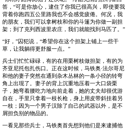
答，“可是你放心，逮住了你我已很高兴，即使要我
背着你跑四五公里路我也不会感觉疲倦。何况，我
的朋友，我们可以拿树枝和你的斗篷为你做一副担
架；到了克列西波里农庄，我们就能找到马匹了。”
“好，”囚犯说，“希望你在这个担架上铺上一些干
草，让我躺得更舒服一点。”
兵士们忙忙碌碌，有的在用栗树枝做担架，有的为
齐亚尼托包扎伤口。正在这时候，马铁奥·法尔哥尼
和他的妻子突然在通到杂木丛林的一条小径的转弯
角上出现了。妻子的背上沉重地压着一大口袋栗
子，她弯着腰吃力地向前走着，她的丈夫却很优游
自在，手里只拿着一枝长枪，身上用皮带斜挂着另
一枝；因为一个男子汉除了自己的武器以外，是不
屑担负别的物品的。
一看见那些兵士，马铁奥首先想到他们是来逮捕他