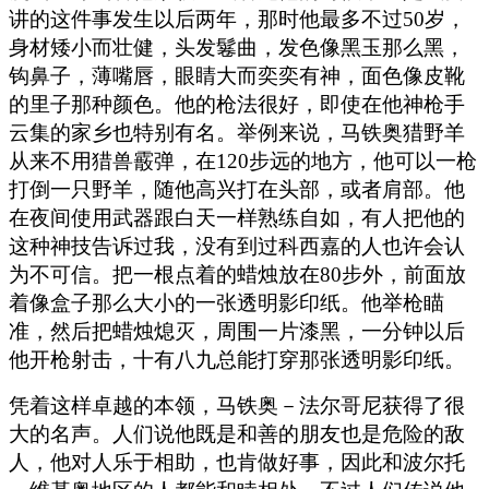
讲的这件事发生以后两年，那时他最多不过50岁，
身材矮小而壮健，头发鬈曲，发色像黑玉那么黑，
钩鼻子，薄嘴唇，眼睛大而奕奕有神，面色像皮靴
的里子那种颜色。他的枪法很好，即使在他神枪手
云集的家乡也特别有名。举例来说，马铁奥猎野羊
从来不用猎兽霰弹，在120步远的地方，他可以一枪
打倒一只野羊，随他高兴打在头部，或者肩部。他
在夜间使用武器跟白天一样熟练自如，有人把他的
这种神技告诉过我，没有到过科西嘉的人也许会认
为不可信。把一根点着的蜡烛放在80步外，前面放
着像盒子那么大小的一张透明影印纸。他举枪瞄
准，然后把蜡烛熄灭，周围一片漆黑，一分钟以后
他开枪射击，十有八九总能打穿那张透明影印纸。
凭着这样卓越的本领，马铁奥－法尔哥尼获得了很
大的名声。人们说他既是和善的朋友也是危险的敌
人，他对人乐于相助，也肯做好事，因此和波尔托