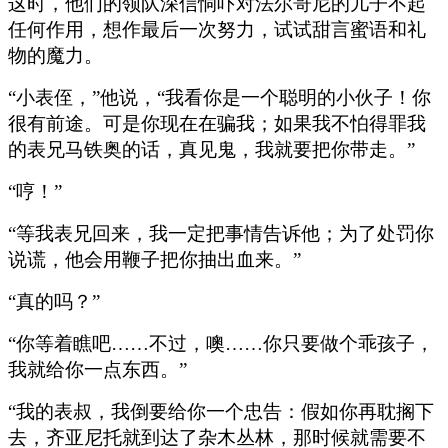
这时，他们的领队深信恫吓对法尔哥尼的儿子不起
任何作用，想作最后一次努力，试试甜言蜜语和礼
物的魔力。
“小表侄，”他说，“我看你是一个聪明的小伙子！你
很有前途。可是你现在在骗我；如果我不怕得罪我
的表兄马铁奥的话，真见鬼，我就要把你带走。”
“哼！”
“等我表兄回来，我一定把事情告诉他；为了处罚你
说谎，他会用鞭子把你抽出血来。”
“真的吗？”
“你等着瞧吧……不过，噢……你只要做个乖孩子，
我就给你一点东西。”
“我的表叔，我倒要给你一个忠告：假如你再耽搁下
去，齐亚尼托就到达了杂木丛林，那时候就需要不