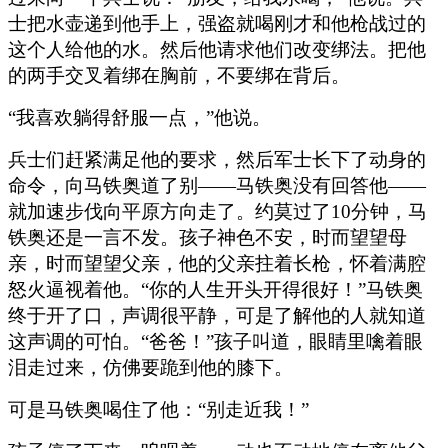
士把水壶递到他手上，强盗就喝刚才和他枪战过的
这个人给他的水。然后他请求他们改变绑法。把他
的两手交叉着绑在胸前，不要绑在背后。
“我喜欢躺得舒服一点，”他说。
兵士们赶紧满足他的要求，然后军士长下了动身的
命令，向马铁奥道了别——马铁奥没有回答他——
就加速步伐向平原方向走了。约莫过了10分钟，马
铁奥还是一言不发。孩子神色不安，时而望望母
亲，时而望望父亲，他的父亲拄着长枪，怀着满腔
怒火逼视着他。“你的人生开头开得很好！”马铁奥
终于开了口，声调很平静，可是了解他的人就知道
这声调的可怕。“爸爸！”孩子叫道，眼睛里噙着眼
泪走过来，仿佛要跪到他的膝下。
可是马铁奥喝住了他：“别走近我！”