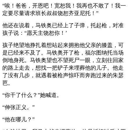
“唉！爸爸，开恩吧！宽恕我！我再也不敢了！我一
定要尽量请求班长叔叔饶恕齐亚尼托！”
他还在说着，马铁奥已经上了子弹，托起枪，对准
孩子说：“愿天主饶恕你！’
孩子绝望地挣扎着想站起来拥抱他父亲的膝盖，可
是已经来不及了。马铁奥开了枪，福尔图纳托当场
倒地身死。马铁奥望也不望死尸一眼，立刻往回家
的路上走去，想找一把铲子来埋葬他的儿子。他走
了没有几步，就遇着被枪声惊吓而奔跑过来的朱瑟
芭。
“你干了什么？”她喊道。
“伸张正义。”
“他在哪儿？”