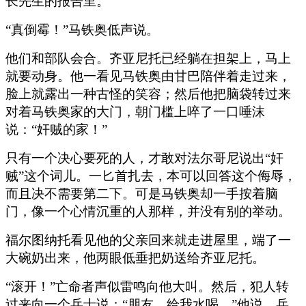
长先生的报告里。”
“真倒霉！”马铁奥低声说。
他们和部队会合。齐亚尼托已经躺在担架上，马上
就要动身。他一看见马铁奥由甘巴陪伴着走过来，
脸上就露出一种古怪的笑容；然后他把脑袋转过来
对着马铁奥家的大门，朝门槛上啐了一口唾沫
说：“奸贼的家！”
只有一个决心要死的人，才敢对法尔哥尼说出“奸
贼”这个词儿。一匕首扎去，本可以回答这个侮辱，
而且决不需要第二下。可是马铁奥却一手按着脑
门，像一个心情沉重的人那样，并没有别的举动。
福尔图纳托看见他的父亲回来就走进屋里，端了一
大碗奶出来，他两眼低垂把奶送给齐亚尼托。
“滚开！”亡命者声似雷鸣向他大叫。然后，犯人转
过来向一个兵士说：“朋友，给我水喝，”他说。兵