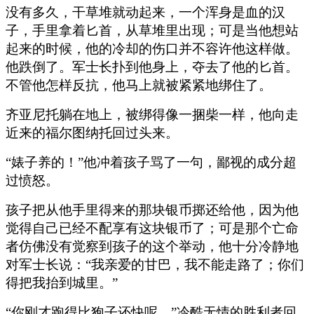
没有多久，干草堆就动起来，一个浑身是血的汉
子，手里拿着匕首，从草堆里出现；可是当他想站
起来的时候，他的冷却的伤口并不容许他这样做。
他跌倒了。军士长扑到他身上，夺去了他的匕首。
不管他怎样反抗，他马上就被紧紧地绑住了。
齐亚尼托躺在地上，被绑得像一捆柴一样，他向走
近来的福尔图纳托回过头来。
“婊子养的！”他冲着孩子骂了一句，鄙视的成分超
过愤怒。
孩子把从他手里得来的那块银币掷还给他，因为他
觉得自己已经不配享有这块银币了；可是那个亡命
者仿佛没有觉察到孩子的这个举动，他十分冷静地
对军士长说：“我亲爱的甘巴，我不能走路了；你们
得把我抬到城里。”
“你刚才跑得比狍子还快呢。”冷酷无情的胜利者回