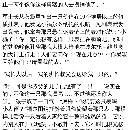
止一两个像你这样勇猛的人去搜捕他了。”
军士长从衣袋里掏出一只价值在10个埃居以上的银
质挂表，他发见小福尔图纳托的眼睛一见到表就发
出亮光，他拿着那只悬在钢表链上的表对他说：“小
骗子！你一定很想有这样一只表挂在胸前吧。那时
你就能够像孔雀那么大模大样地在波尔托－维基奥
的大街上行走；人们要问你：‘现在几点钟？’你就能
回答他们：‘请看我的表。’”
“我长大以后，我的班长叔父会送给我一只的。”
“对，可是你叔父的儿子已经有了一只……说实在
的，不像这一只那么漂亮……不过他还没你大
呀。”孩子叹了一口气。“怎样？你想要这只表吗，
小表侄？”福尔图纳托斜着眼偷偷望着那只表，那模
样儿活像一只看着人家给它一整只雏鸡的猫。它以
为别人在开它玩笑，不敢扑上去，它不时把眼光移