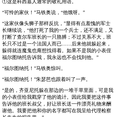
①这是科西嘉人通常的敬礼用语。
“可怜的家伙！”马铁奥说，“他饿呀。”
“这家伙像头狮子那样反抗，”显得有点羞愧的军士
长继续说，“他打死了我的一个兵士，还不满足，又
打断了查尔车班长的一只胳膊；不过关系不大，班
长只不过是一个法国人而已……后来他就躲起来，
躲得就连魔鬼也甭想找得着。如果不是我的小表侄
福尔图纳托告诉我，我永远也不会找到他。”
“福尔图纳托！”马铁奥惊叫。
“福尔图纳托！”朱瑟芭也跟着叫了一声。
“是的，齐亚尼托躲在那边的一堆干草里面，可是我
的小表侄给我戳穿了他的诡计。因此我要把这件事
告诉他的班长叔父，好让班长送一件漂亮礼物来酬
谢他。我要把他和你的名字都写在我呈给代理检察