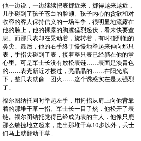
他一边说，一边继续把表挪近来，挪得越来越近，
几乎碰到了孩子苍白的脸颊。孩子内心的贪欲和对
收容的客人保持信义的一场斗争，很明显地流露在
他的脸上，他的裸露的胸膛猛烈起伏，看来快要窒
息。而那只表却在晃动着，旋转着，有时碰到他的
鼻尖。最后，他的右手终于慢慢地举起来伸向那只
表，手指尖碰到了表，接着整只表已经躺在他的掌
心里。可是军士长没有放松表链……表面是淡青色
的……表壳新近才擦过，亮晶晶的……在阳光底
下，整只表就像一团火……这个诱惑实在是太强烈
了。
福尔图纳托同时举起左手，用拇指从肩上向他背靠
着的那堆干草一指。军士长一目了然，他松开了表
链。福尔图纳托觉得已经成为表的主人，他像只鹿
那么敏捷地立起来，走出那堆干草10步以外，兵士
们马上就翻动干草。