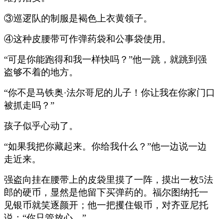
③巡逻队的制服是褐色上衣黄领子。
④这种皮腰带可作弹药袋和公事袋使用。
“可是你能跑得和我一样快吗？”他一跳，就跳到强
盗够不着的地方。
“你不是马铁奥·法尔哥尼的儿子！你让我在你家门口
被抓走吗？”
孩子似乎心动了。
“如果我把你藏起来。你给我什么？”他一边说一边
走近来。
强盗向挂在腰带上的皮袋里摸了一阵，摸出一枚5法
郎的硬币，显然是他留下买弹药的。福尔图纳托一
见银币就笑逐颜开；他一把攫住银币，对齐亚尼托
说：“你只管放心。”