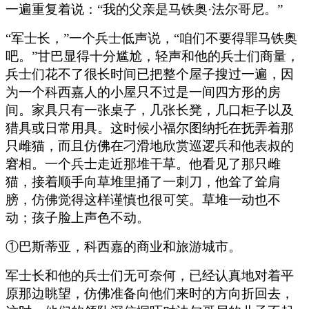
一遍重复着说：“我的父亲是马铁奥·法尔哥尼。”
“军士长，”一个兵士低声说，“咱们不要得罪马铁奥
吧。”甘巴显得十分尴尬，轻声和他的兵士们商量，
兵士们花不了很长时间已把整个屋子搜过一遍，因
为一个科西嘉人的小屋只不过是一间四方形的房
间。家具只有一张桌子，几张长凳，几口柜子以及
猎具或日常用具。这时候小福尔图纳托在抚弄着那
只雌猫，而且仿佛在刁滑地欣赏巡逻兵和他表叔的
窘相。一个兵士走近那堆干草。他看见了那只雌
猫，接着顺手向草堆里捅了一刺刀，他耸了耸肩
膀，仿佛觉得这样谨慎也很可笑。草堆一动也不
动；孩子脸上声色不动。
①巴斯蒂亚，科西嘉的商业和旅游城市。
军士长和他的兵士们无可奈何，已经认真地对着平
原那边眺望，仿佛准备向他们来时的方向折回去，