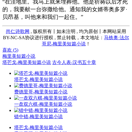
“在洼地里。我马上就来埋葬他。他是祈祷以后才死
的，我要献一台弥撒给他。通知我的女婿蒂奥多罗·
贝昂基，叫他来和我们一起住。”
尚仁诗歌网
, 版权所有丨如未注明 , 均为原创丨本网站采用
BY-NC-SA协议进行授权 , 禁止转载，本文地址：
马铁奥·法尔
哥尼-梅里美短篇小说
！
喜欢 (
5
)
梅里美短篇小说
塔芒戈-梅里美短篇小说
古今人表-汉书五十章
塔芒戈-梅里美短篇小说
费德里哥-梅里美短篇小说
一盘双六棋-梅里美短篇小说
错中错-梅里美短篇小说
塔芒戈-梅里美短篇小说