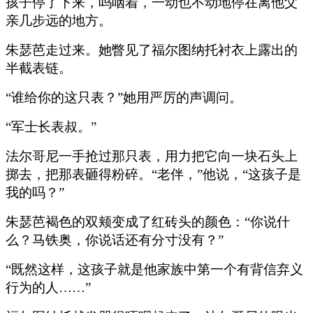
孩子停了下来，呜咽着，一动也不动地停在离他父
亲几步远的地方。
朱瑟芭走过来。她瞥见了福尔图纳托衬衣上露出的
半截表链。
“谁给你的这只表？”她用严厉的声调问。
“军士长表叔。”
法尔哥尼一手抢过那只表，用力把它向一块石头上
掷去，把那表砸得粉碎。“老伴，”他说，“这孩子是
我的吗？”
朱瑟芭褐色的双颊变成了红砖头的颜色：“你说什
么？马铁奥，你说话还有分寸没有？”
“既然这样，这孩子就是他家族中第一个有背信弃义
行为的人……”