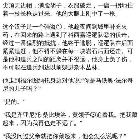
尖顶无边帽，满脸胡子，衣服破烂，一瘸一拐地拄
着一枝长枪走过来。他的大腿上刚中了一枪。
这个汉子是一个强盗①，他趁夜间到城里补充火
药，在回来的路上遇到了科西嘉巡逻队②的伏击。
经过一番猛烈的抵抗，他终于逃脱，巡逻队在后面
紧紧追赶，他不得不躲在每一块岩石后面还击。可
是他和追兵之间的距离并不很远，他身上负了伤，
不可能在追兵到达以前躲进杂木丛林。
他走到福尔图纳托身边对他说:“你是马铁奥·法尔哥
尼的儿子吗？”
“是的。”
“我是齐亚尼托·桑比埃洛，黄领子③追着我。把我藏
起来，因为我再也走不远了。”
“我没问过父亲就把你藏起来，他会怎么说呢？”