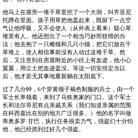
他马上在屋旁一堆干草里挖了一个大洞，叫齐亚尼
托蹲在里面。孩子用草把他盖起来，既留下一点空
气让他呼吸，又不会使人（从外表上看来）疑心草
堆里有人。他还想出了一个相当巧妙而狡猾的办
法；他去抱了一只雌猫和几只小猫，把它们放在干
草堆上，使人相信事前没有人动过这堆干草。然
后，又注意到在房屋附近的小径上有血迹，他小心
翼翼，用尘土把血迹盖没。等这一切安排定当以
后，他才若无其事地重新躺在太阳底下。
过了几分钟，6个穿黄领子褐色制服的兵士，由一个
军士长率领着，来到了马铁奥家的门口。这个军士
长和法尔哥尼有点亲戚关系（我们知道亲属的范围
在科西嘉比在别的地方广泛很多。）他的名字叫做
蒂奥多罗·甘巴，执行任务很卖力气，强盗们十分怕
他，他已经抓到过好几个强盗。