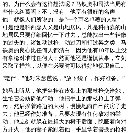
的。为什么会有这样想法呢？马铁奥和司法当局有
些什么纠葛吗？不，没有。他享有很好的名声。
他，就像人们所说的，是“一个声名卓著的人物”，
可是他是科西嘉人又是山地居民，凡是科西嘉的山
地居民只要仔细回忆一下过去，总能找出一些轻微
的过失的，诸如动过枪、动过刀和打过架之类。马
铁奥的良心比任何人都清白，因为他有10年以上没
有拿枪对准过任何人；然而他还是谨慎从事，立刻
采取了措施，以便在必要时可以很好地保卫自己。
“老伴，”他对朱瑟芭说，“放下袋子，作好准备。”
她马上听从，他把斜挂在皮带上的那枝枪交给她，
生怕它会妨碍他行动，他把手上的那枝枪上了弹
药，然后挨着路边的大树，慢慢地向自己的房子走
去；他已经作好准备，只要发现有任何敌对的举
动，他立刻就躲在最粗大的树干后面，隐蔽着向对
方开火，他的妻子紧跟着他，手里拿着替换的枪和