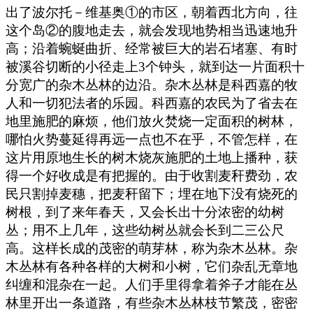
出了波尔托－维基奥①的市区，朝着西北方向，往
这个岛②的腹地走去，就会发现地势相当迅速地升
高；沿着蜿蜒曲折、经常被巨大的岩石堵塞、有时
被溪谷切断的小径走上3个钟头，就到达一片面积十
分宽广的杂木丛林的边沿。杂木丛林是科西嘉的牧
人和一切犯法者的乐园。科西嘉的农民为了省去在
地里施肥的麻烦，他们放火焚烧一定面积的树林，
哪怕火势蔓延得再远一点也不在乎，不管怎样，在
这片用原地生长的树木烧灰施肥的土地上播种，获
得一个好收成是有把握的。由于收割麦秆费劲，农
民只割掉麦穗，把麦秆留下；埋在地下没有烧死的
树根，到了来年春天，又会长出十分浓密的幼树
丛；用不上几年，这些幼树丛就会长到二三公尺
高。这样长成的茂密的萌芽林，称为杂木丛林。杂
木丛林有各种各样的大树和小树，它们杂乱无章地
纠缠和混杂在一起。人们手里得拿着斧子才能在丛
林里开出一条道路，有些杂木丛林枝节繁茂，密密