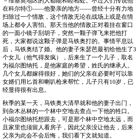
－维基奥地区的人都能和睦相处。不过人们传说他
在科尔特①——他娶亲的地方——曾经十分有力地
扫除过一个情敌，这个情敌无论在战场上或是在情
场上都令人害怕。那天当他的情敌正对着挂在窗口
的一面小镜子刮胡子，突然一颗子弹飞来把他打
死，大家都说这颗子弹是马铁奥打的。事情平息以
后，马铁奥结了婚。他的妻子朱瑟芭最初给他生了3
个女儿（他气得发疯），后来生了一个儿子，取名
为福尔图纳托，是他家庭的希望，姓氏的继承人。
几个女儿都嫁得很好，她们的父亲在必要时可以靠
女婿们用匕首和喇叭枪来帮忙，儿子只有10岁，已
经显得很有出息。
秋季的某一天，马铁奥大清早就和他的妻子出门，
到杂木丛林的一个林中空地去查点一下他的牲口。
小福尔图纳托想跟去，可是那个林中空地太远，而
且家里也须留人看房子，因此父亲没让他去，后来
父亲为此会不会后悔，我们看下文就知道。