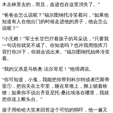
木丛林里去的，而且，血迹也在这里消失了。”
“爸爸会怎么说呢？”福尔图纳托冷笑着问，“如果他
知道有人在他出门的时候走进他的房子，他会怎么
说呢？”
“小无赖！”军士长甘巴拧着孩子的耳朵说，“只要我
一句话你就笑不成了。你知道吗？也许我用指挥刀
背打你20下，你就会说出来。”福尔图纳托始终冷笑
着。
“我的父亲是马铁奥·法尔哥尼！”他强调说。
“你可知道，小鬼，我能把你带到科尔特或者巴斯蒂
亚①，把你关在土牢里，睡在草堆上，脚上锁着铁
镣；如果你不说出齐亚尼托·桑比埃洛在哪里，我就
把你送上断头台。”
孩子用哈哈大笑来回答这个可怕的恫吓，他一遍又