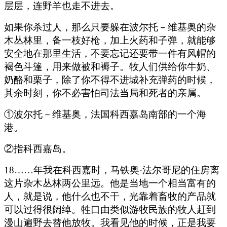
层层，连野羊也走不进去。
如果你杀过人，那么只要躲在波尔托－维基奥的杂
木丛林里，备一枝好枪，加上火药和子弹，就能够
安全地在那里生活，不要忘记还要带一件有风帽的
褐色斗篷，用来做被和褥子。牧人们供给你牛奶、
奶酪和栗子，除了你不得不进城补充弹药的时候，
其余时刻，你不必害怕司法当局和死者的亲属。
①波尔托－维基奥，法国科西嘉岛南部的一个海
港。
②指科西嘉岛。
18……年我在科西嘉时，马铁奥·法尔哥尼的住房离
这片杂木丛林两公里远。他是当地一个相当富有的
人，就是说，他什么也不干，光靠着畜牧的产品就
可以过得很阔绰。牲口由类似游牧民族的牧人赶到
漫山遍野去替他放牧。我看见他的时候，正是我要