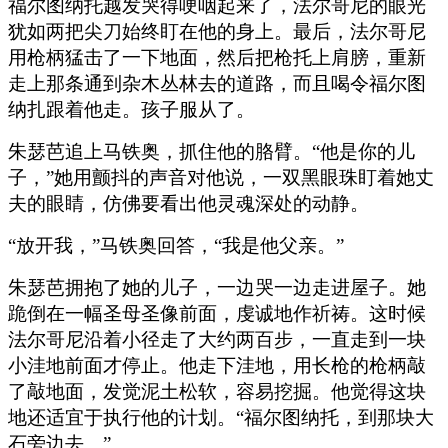
福尔图纳托越发哭得哽咽起来了，法尔哥尼的眼光
犹如两把尖刀始终盯在他的身上。最后，法尔哥尼
用枪柄猛击了一下地面，然后把枪托上肩膀，重新
走上那条通到杂木丛林去的道路，而且喝令福尔图
纳扎跟着他走。孩子服从了。
朱瑟芭追上马铁奥，抓住他的胳臂。“他是你的儿
子，”她用颤抖的声音对他说，一双黑眼珠盯着她丈
夫的眼睛，仿佛要看出他灵魂深处的动静。
“放开我，”马铁奥回答，“我是他父亲。”
朱瑟芭拥抱了她的儿子，一边哭一边走进屋子。她
跪倒在一幅圣母圣像前面，虔诚地作祈祷。这时候
法尔哥尼沿着小径走了大约两百步，一直走到一块
小洼地前面才停止。他走下洼地，用长枪的枪柄敲
了敲地面，发觉泥土松软，容易挖掘。他觉得这块
地还适宜于执行他的计划。“福尔图纳托，到那块大
石旁边去。”