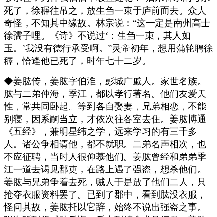
死了，徐稺往吊之，放生刍一束于庐前而去。众人
奇怪，不知其中缘故。林宗说：“这一定是南州高士
徐孺子哩。《诗》不说过‘：生刍一束，其人如
玉。’我没有德行承受啊。”灵帝初年，想用蒲轮聘徐
稺，恰逢他已死了，时年七十二岁。
◆姜肱传，姜肱字伯淮，彭城广戚人。家世名族。
肱与二弟仲海，季江，都以孝行著名。他们友爱天
性，常共同卧起。等到各自娶妻，兄弟相恋，不能
别寝，因系嗣当立，才依次往各室去住。姜肱博通
《五经》，兼明星纬之学，远来学习的有三千多
人。诸公争相请他，都不就职。二弟名声相次，也
不应征聘，当时人很仰慕他们。姜肱曾经和弟弟季
江一道去谒见郡吏，在路上遇了强盗，想杀他们。
姜肱与兄弟争着去死，贼人于是放了他们二人，只
抢夺衣服资料罢了。已到了郡中，看到肱没衣服，
怪问其故，姜肱托以它辞，始终不说出强盗之事。