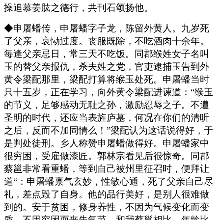
操追慕姜肱之德行，共刊石颂扬他。
◆申屠蟠传，申屠蟠字子龙，陈留外黄人。九岁死
了父亲，哀恸过度。丧服既除，不吃酒肉十余年。
每逢父亲忌日，常三天不吃饭。同郡缑姓女子名叫
玉的替父亲报仇，杀夫姓之党，官吏逮捕玉告到外
黄令梁配那里，梁配打算将缑玉处死。申屠蟠当时
只十五岁，正在学习，向外黄令梁配进谏道：“缑玉
的节义，足够感动无耻之孙，激励忍辱之子。不遭
圣明的时代，还应当表旌庐墓，何况在你们的清听
之后，反而不加同情么！”梁配认为这话说得好，于
是判处徒刑。乡人称赞申屠蟠做得好。申屠蟠家中
很穷困，受雇做漆匠。郭林宗看见后很惊奇。同郡
蔡邕非常看重蟠，等到自己被州里征召时，便拜让
道“：申屠蟠禀气玄妙，性敏心通，死了父亲自己尽
礼，差点毁了自身。他的品行美好，是别人很难做
到的。安于贫困，修身养性，不因为气候变化而变
质，不因穷困而丧失气节。和我蔡邕相比，年龄比