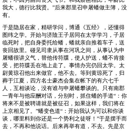
我大，德行比我贤。”后来郡里召申屠蟠做主簿，没
有。
于是隐居在家，精研学问，博通《五经》，还懂得
图纬之学。开始与济陰王子居同在太学学习，子居
临死时，把自身委托给蟠，蟠就亲自推着车子，送
丧回故里。碰见司隶从事在河巩之间，从事认为申
屠蟠很讲义气，替他传符牒，使人护送，蟠不肯接
受，把符牒丢在地上走了。事情办完仍回太学。太
尉黄琼召他出来做官，他不去。等到黄琼死了，归
葬于江夏，四方名士豪杰会集在帐下的有六七千
人，互相谈论，没有谁与申屠蟠攀谈的。只有南郡
一青年与他应酬对话，分别时，抓住蟠的手道“：你
将来不是被聘请就是被征召，如果这样，我们将在
上京相见了。”蟠变色道“：开始我认为可以和你谈
谈，哪里料到你还是一个势利之徒呀！”于是摆手而
去，不再和他说话。后来再举有道，不去。先是京