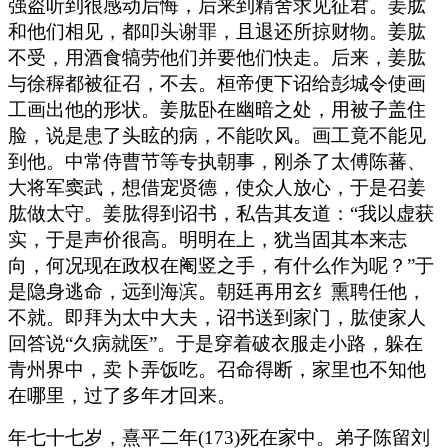
强盗听到很感动后悔，后来到精舍求见征君。姜肱
和他们相见，都叩头谢罪，且退还所掠财物。姜肱
不受，用酒食犒劳他们并要他们快走。后来，姜肱
与徐稺都被征召，不去。桓帝便下诏给彭城令使画
工画出他的形状。姜肱卧在幽暗之处，用被子盖住
脸，说是患了头眩的病，不能吹风。画工竟不能见
到他。中常侍曹节等专执朝事，刚杀了太傅陈蕃、
大将军窦武，想借宠贤德，使众人放心，于是召姜
肱做太守。姜肱得到诏书，私告其友道：“我以虚获
实，于是声价很高。明明在上，犹当固其本来志
向，何况现在政权在阉竖之手，有什么作为呢？”于
是隐身逃命，远到海滨。朝廷再用玄纟熏聘任他，
不就。即拜为太中大夫，诏书送到家门，肱使家人
回答说“久病就医”。于是穿着破衣服走小路，躲在
青州界中，卖卜弄饭吃。召命得断，家里也不知他
在哪里，过了多年才回来。
年七十七岁，熹平二年(173)死在家中。弟子陈留刘