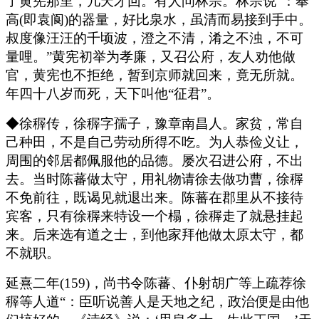
了黄宪那里，几天才回。有人问林宗。林宗说“：奉
高(即袁阆)的器量，好比泉水，虽清而易接到手中。
叔度像汪汪的千顷波，澄之不清，淆之不浊，不可
量哩。”黄宪初举为孝廉，又召公府，友人劝他做
官，黄宪也不拒绝，暂到京师就回来，竟无所就。
年四十八岁而死，天下叫他“征君”。
◆徐稺传，徐稺字孺子，豫章南昌人。家贫，常自
己种田，不是自己劳动所得不吃。为人恭俭义让，
周围的邻居都佩服他的品德。屡次召进公府，不出
去。当时陈蕃做太守，用礼物请徐去做功曹，徐稺
不免前往，既谒见就退出来。陈蕃在郡里从不接待
宾客，只有徐稺来特设一个榻，徐稺走了就悬挂起
来。后来选有道之士，到他家拜他做太原太守，都
不就职。
延熹二年(159)，尚书令陈蕃、仆射胡广等上疏荐徐
稺等人道“：臣听说善人是天地之纪，政治便是由他