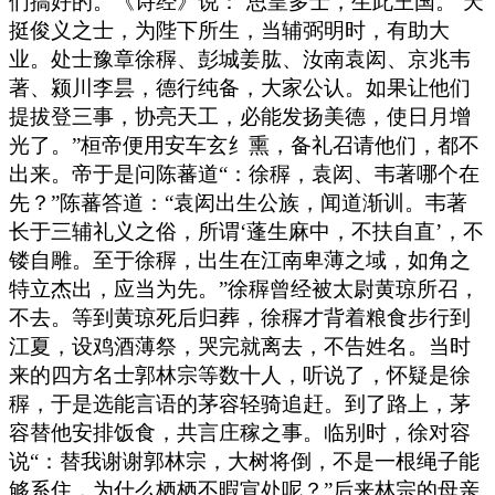
们搞好的。《诗经》说：‘思皇多士，生此王国。’天
挺俊义之士，为陛下所生，当辅弼明时，有助大
业。处士豫章徐稺、彭城姜肱、汝南袁闳、京兆韦
著、颍川李昙，德行纯备，大家公认。如果让他们
提拔登三事，协亮天工，必能发扬美德，使日月增
光了。”桓帝便用安车玄纟熏，备礼召请他们，都不
出来。帝于是问陈蕃道“：徐稺，袁闳、韦著哪个在
先？”陈蕃答道：“袁闳出生公族，闻道渐训。韦著
长于三辅礼义之俗，所谓‘蓬生麻中，不扶自直’，不
镂自雕。至于徐稺，出生在江南卑薄之域，如角之
特立杰出，应当为先。”徐稺曾经被太尉黄琼所召，
不去。等到黄琼死后归葬，徐稺才背着粮食步行到
江夏，设鸡酒薄祭，哭完就离去，不告姓名。当时
来的四方名士郭林宗等数十人，听说了，怀疑是徐
稺，于是选能言语的茅容轻骑追赶。到了路上，茅
容替他安排饭食，共言庄稼之事。临别时，徐对容
说“：替我谢谢郭林宗，大树将倒，不是一根绳子能
够系住，为什么栖栖不暇宣处呢？”后来林宗的母亲