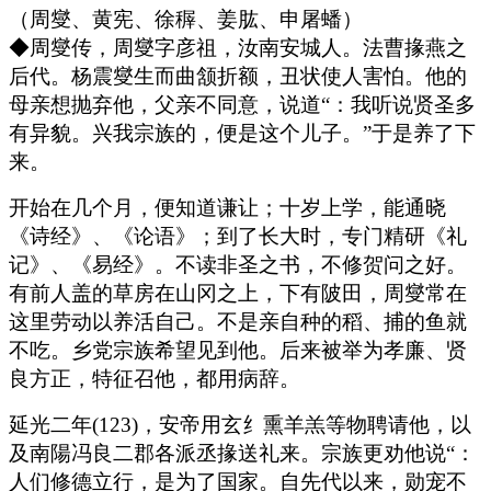
（周燮、黄宪、徐稺、姜肱、申屠蟠）
◆周燮传，周燮字彦祖，汝南安城人。法曹掾燕之
后代。杨震燮生而曲颔折额，丑状使人害怕。他的
母亲想抛弃他，父亲不同意，说道“：我听说贤圣多
有异貌。兴我宗族的，便是这个儿子。”于是养了下
来。
开始在几个月，便知道谦让；十岁上学，能通晓
《诗经》、《论语》；到了长大时，专门精研《礼
记》、《易经》。不读非圣之书，不修贺问之好。
有前人盖的草房在山冈之上，下有陂田，周燮常在
这里劳动以养活自己。不是亲自种的稻、捕的鱼就
不吃。乡党宗族希望见到他。后来被举为孝廉、贤
良方正，特征召他，都用病辞。
延光二年(123)，安帝用玄纟熏羊羔等物聘请他，以
及南陽冯良二郡各派丞掾送礼来。宗族更劝他说“：
人们修德立行，是为了国家。自先代以来，勋宠不