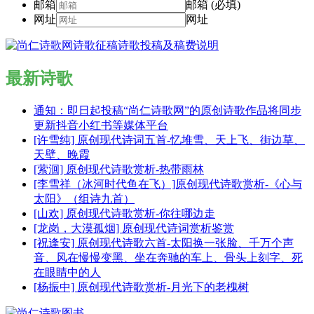
邮箱
邮箱 (必填)
网址
网址
最新诗歌
通知：即日起投稿“尚仁诗歌网”的原创诗歌作品将同步
更新抖音小红书等媒体平台
[许雪纯] 原创现代诗词五首-忆堆雪、天上飞、街边草、
天壁、晚霞
[萦洄] 原创现代诗歌赏析-热带雨林
[李雪祥（冰河时代鱼在飞）]原创现代诗歌赏析-《心与
太阳》（组诗九首）
[山欢] 原创现代诗歌赏析-你往哪边走
[龙岗，大漠孤烟] 原创现代诗词赏析鉴赏
[祝逢安] 原创现代诗歌六首-太阳换一张脸、千万个声
音、风在慢慢变黑、坐在奔驰的车上、骨头上刻字、死
在眼睛中的人
[杨振中] 原创现代诗歌赏析-月光下的老槐树