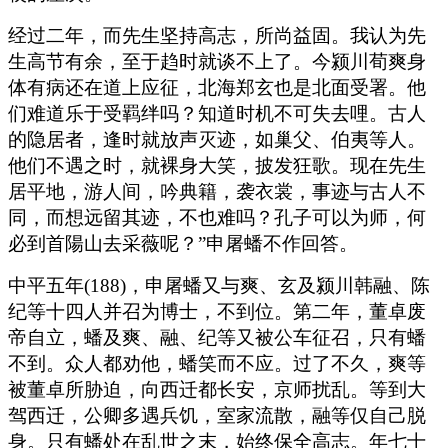
经过二年，而先生坚持高志，所尚益固。我认为先
生高节有余，至于趋时就谈不上了。今颍川荀爽身
体有病还在道上应征，北海郑玄也是北面受署。他
们难道乐于受羁绊吗？知道时机不可失去哩。古人
的隐居者，逢时就放声灭迹，如巢父、伯夷等人。
他们不遇之时，就裸身大笑，披发狂歌。现在先生
居平地，游人间，吟典籍，袭衣裳，事迹与古人不
同，而想远留其迹，不也难吗？孔子可以为师，何
必到首陽山去采薇呢？”申屠蟠不作回答。
中平五年(188)，申屠蟠又与爽、玄及颍川韩融、陈
纪等十四人并召为博士，不到位。第二年，董卓废
帝自立，蟠及爽、融、纪等又被公车征召，只有蟠
不到。众人都劝他，蟠笑而不应。过了不久，爽等
被董卓所胁迫，向西迁都长安，京师扰乱。等到大
驾西迁，公卿多遇兵饥，室家流散，融等仅自己脱
身。只有蟠处在乱世之末，始终保全高志。年七十