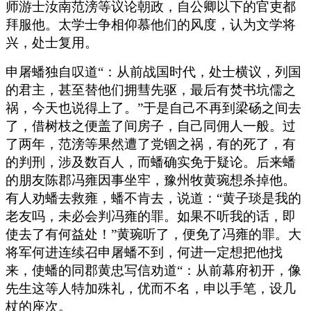
师游士汝南范滂等议论朝政，自公卿以下的官吏都
拜服他。太学士争相仰慕他们的风度，认为文学将
兴，处士复用。
申屠蟠独自叹道“：从前战国时代，处士横议，列国
的君主，甚至替他们拥彗先驱，最后有焚书坑儒之
祸，今天也说得上了。”于是自己不再到梁砀之间去
了，借树枝之便盖了间房子，自己同佣人一般。过
了两年，范滂等果然遭了党锢之祸，有的死了，有
的判刑，涉及数百人，而蟠确实免于疑论。后来蟠
的朋友陈郡冯雍因事坐牢，豫州牧黄琬想杀掉他。
有人劝蟠去救雍，蟠不肯去，说道：“黄子琰是我的
老友吗，未必会判冯雍的罪。如果不听我的话，即
使去了有何益处！”黄琬听了，便免了冯雍的罪。大
将军何进连续召申屠蟠不到，何进一定想把他找
来，使蟠的同郡黄忠写信劝道“：从前幕府初开，像
先生这等人特加殊礼，优而不名，申以手笔，设几
杖的座次。