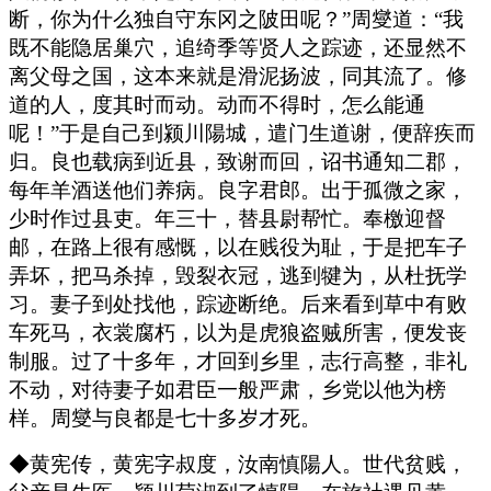
断，你为什么独自守东冈之陂田呢？”周燮道：“我
既不能隐居巢穴，追绮季等贤人之踪迹，还显然不
离父母之国，这本来就是滑泥扬波，同其流了。修
道的人，度其时而动。动而不得时，怎么能通
呢！”于是自己到颍川陽城，遣门生道谢，便辞疾而
归。良也载病到近县，致谢而回，诏书通知二郡，
每年羊酒送他们养病。良字君郎。出于孤微之家，
少时作过县吏。年三十，替县尉帮忙。奉檄迎督
邮，在路上很有感慨，以在贱役为耻，于是把车子
弄坏，把马杀掉，毁裂衣冠，逃到犍为，从杜抚学
习。妻子到处找他，踪迹断绝。后来看到草中有败
车死马，衣裳腐朽，以为是虎狼盗贼所害，便发丧
制服。过了十多年，才回到乡里，志行高整，非礼
不动，对待妻子如君臣一般严肃，乡党以他为榜
样。周燮与良都是七十多岁才死。
◆黄宪传，黄宪字叔度，汝南慎陽人。世代贫贱，