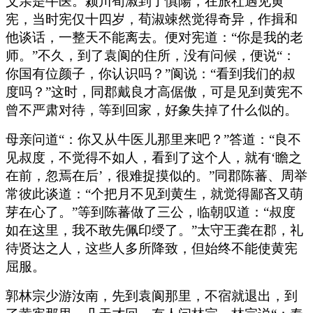
父亲是牛医。颍川荀淑到了慎陽，在旅社遇见黄
宪，当时宪仅十四岁，荀淑竦然觉得奇异，作揖和
他谈话，一整天不能离去。便对宪道：“你是我的老
师。”不久，到了袁阆的住所，没有问候，便说“：
你国有位颜子，你认识吗？”阆说：“看到我们的叔
度吗？”这时，同郡戴良才高倨傲，可是见到黄宪不
曾不严肃对待，等到回家，好象失掉了什么似的。
母亲问道“：你又从牛医儿那里来吧？”答道：“良不
见叔度，不觉得不如人，看到了这个人，就有‘瞻之
在前，忽焉在后’，很难捉摸似的。”同郡陈蕃、周举
常彼此谈道：“个把月不见到黄生，就觉得鄙吝又萌
芽在心了。”等到陈蕃做了三公，临朝叹道：“叔度
如在这里，我不敢先佩印绶了。”太守王龚在郡，礼
待贤达之人，这些人多所降致，但始终不能使黄宪
屈服。
郭林宗少游汝南，先到袁阆那里，不宿就退出，到