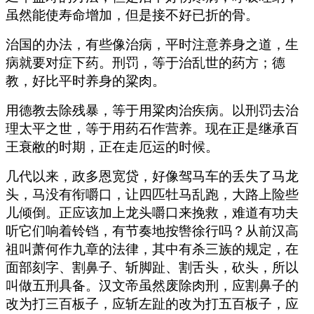
虽然能使寿命增加，但是接不好已折的骨。
治国的办法，有些像治病，平时注意养身之道，生
病就要对症下药。刑罚，等于治乱世的药方；德
教，好比平时养身的粱肉。
用德教去除残暴，等于用粱肉治疾病。以刑罚去治
理太平之世，等于用药石作营养。现在正是继承百
王衰敝的时期，正在走厄运的时候。
几代以来，政多恩宽贷，好像驾马车的丢失了马龙
头，马没有衔嚼口，让四匹牡马乱跑，大路上险些
儿倾倒。正应该加上龙头嚼口来挽救，难道有功夫
听它们响着铃铛，有节奏地按辔徐行吗？从前汉高
祖叫萧何作九章的法律，其中有杀三族的规定，在
面部刻字、割鼻子、斩脚趾、割舌头，砍头，所以
叫做五刑具备。汉文帝虽然废除肉刑，应割鼻子的
改为打三百板子，应斩左趾的改为打五百板子，应