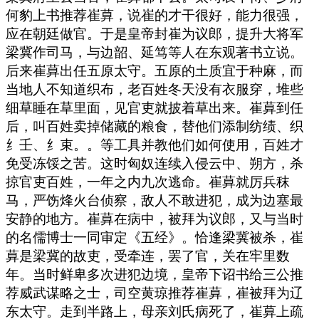
何豹上书推荐崔萛，说崔的才干很好，能力很强，
应在朝廷做官。于是皇帝封崔为议郎，提升大将军
梁冀作司马，与边韶、延笃等人在东观著书立说。
后来崔萛出任五原太守。五原的土质宜于种麻，而
当地人不知道织布，老百姓冬天没有衣服穿，堆些
细草睡在草里面，见官吏就披着草出来。崔萛到任
后，叫百姓卖掉储藏的粮食，替他们添制纺绩、织
纟壬、纟束。。等工具并教他们如何使用，百姓才
免受冻馁之苦。这时匈奴连续入侵云中、朔方，杀
掠官吏百姓，一年之内九次逃命。崔萛就厉兵秣
马，严饬烽火台侦察，敌人不敢进犯，成为边塞最
安静的地方。崔萛在病中，被拜为议郎，又与当时
的名儒博士一同审定《五经》。恰逢梁冀被杀，崔
萛是梁冀的故吏，受牵连，罢了官，关在牢里数
年。当时鲜卑多次进犯边境，皇帝下诏书给三公推
荐威武谋略之士，司空黄琼推荐崔萛，崔被拜为辽
东太守。走到半路上，母亲刘氏病死了，崔萛上疏