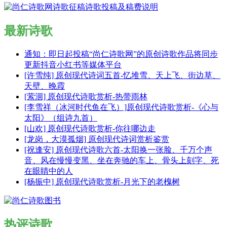
最新诗歌
通知：即日起投稿“尚仁诗歌网”的原创诗歌作品将同步
更新抖音小红书等媒体平台
[许雪纯] 原创现代诗词五首-忆堆雪、天上飞、街边草、
天壁、晚霞
[萦洄] 原创现代诗歌赏析-热带雨林
[李雪祥（冰河时代鱼在飞）]原创现代诗歌赏析-《心与
太阳》（组诗九首）
[山欢] 原创现代诗歌赏析-你往哪边走
[龙岗，大漠孤烟] 原创现代诗词赏析鉴赏
[祝逢安] 原创现代诗歌六首-太阳换一张脸、千万个声
音、风在慢慢变黑、坐在奔驰的车上、骨头上刻字、死
在眼睛中的人
[杨振中] 原创现代诗歌赏析-月光下的老槐树
热评诗歌