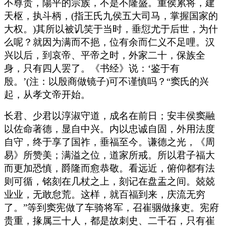
不尊贵，陽平的宗族，不是不隆盛。重侯累将，建
天枢，执斗柄，(指王氏九侯五大司马，掌握国家的
大权。)其所以被讥笑于当时，垂愆尤于后世，为什
么呢？就因为满而不挹，位有余而仁义不足哩。汉
兴以后，到哀帝、平帝之时，外家二十，保族全
身，只有四人罢了。《书经》说：‘鉴于有
殷。’(注：以殷商做镜子)可不谨慎吗？“窦氏的兴
起，从孝文帝开始。
长君、少君以淳淑守道，成名在前日；安丰侯窦融
以佐命著德，显自中兴。内以忠诚自固，外用法度
自守，终于享了国祚，垂福至今。谦德之光，《周
易》所赞美；满溢之位，道家所戒。所以君子福大
而更加恐慎，爵隆而愈恭敬。看远近，俯仰都有法
则可循，铭刻在几杖之上，刻记在盘盂之间。兢兢
业业，无敢怠荒。这样，就百福到来，庆流无穷
了。”等到窦宪做了车骑将军，召崔骃做掾吏。宪府
贵重，掾属三十人，都是故刺史、二千石，只有崔