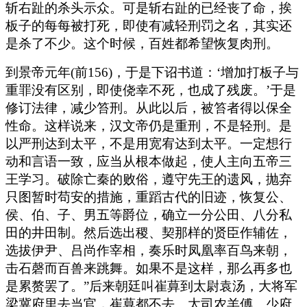
斩右趾的杀头示众。可是斩右趾的已经丧了命，挨
板子的每每被打死，即使有减轻刑罚之名，其实还
是杀了不少。这个时候，百姓都希望恢复肉刑。
到景帝元年(前156)，于是下诏书道：‘增加打板子与
重罪没有区别，即使侥幸不死，也成了残废。’于是
修订法律，减少笞刑。从此以后，被笞者得以保全
性命。这样说来，汉文帝仍是重刑，不是轻刑。是
以严刑达到太平，不是用宽宥达到太平。一定想行
动和言语一致，应当从根本做起，使人主向五帝三
王学习。破除亡秦的败俗，遵守先王的遗风，抛弃
只图暂时苟安的措施，重蹈古代的旧迹，恢复公、
侯、伯、子、男五等爵位，确立一分公田、八分私
田的井田制。然后选出稷、契那样的贤臣作辅佐，
选拔伊尹、吕尚作宰相，奏乐时凤凰率百鸟来朝，
击石磬而百兽来跳舞。如果不是这样，那么再多也
是累赘罢了。”后来朝廷叫崔萛到太尉袁汤，大将军
梁冀府里去当官，崔萛都不去。太司农羊傅、少府