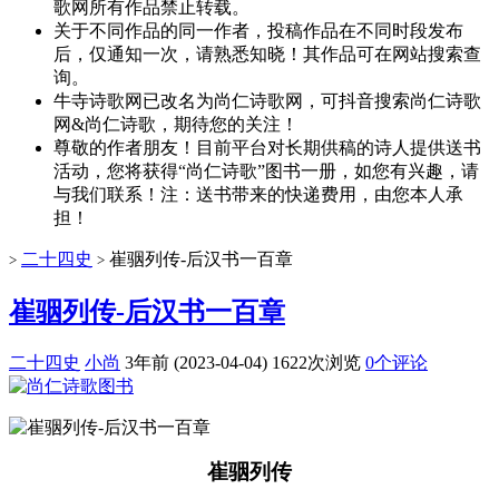
歌网所有作品禁止转载。
关于不同作品的同一作者，投稿作品在不同时段发布
后，仅通知一次，请熟悉知晓！其作品可在网站搜索查
询。
牛寺诗歌网已改名为尚仁诗歌网，可抖音搜索尚仁诗歌
网&尚仁诗歌，期待您的关注！
尊敬的作者朋友！目前平台对长期供稿的诗人提供送书
活动，您将获得“尚仁诗歌”图书一册，如您有兴趣，请
与我们联系！注：送书带来的快递费用，由您本人承
担！
二十四史
崔骃列传-后汉书一百章
>
>
崔骃列传-后汉书一百章
二十四史
小尚
3年前 (2023-04-04)
1622次浏览
0个评论
崔骃列传