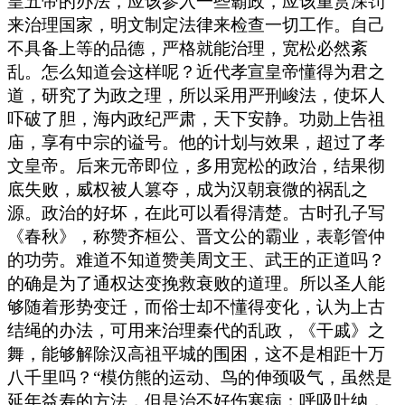
皇五帝的办法，应该参入一些霸政，应该重赏深罚
来治理国家，明文制定法律来检查一切工作。自己
不具备上等的品德，严格就能治理，宽松必然紊
乱。怎么知道会这样呢？近代孝宣皇帝懂得为君之
道，研究了为政之理，所以采用严刑峻法，使坏人
吓破了胆，海内政纪严肃，天下安静。功勋上告祖
庙，享有中宗的谥号。他的计划与效果，超过了孝
文皇帝。后来元帝即位，多用宽松的政治，结果彻
底失败，威权被人篡夺，成为汉朝衰微的祸乱之
源。政治的好坏，在此可以看得清楚。古时孔子写
《春秋》，称赞齐桓公、晋文公的霸业，表彰管仲
的功劳。难道不知道赞美周文王、武王的正道吗？
的确是为了通权达变挽救衰败的道理。所以圣人能
够随着形势变迁，而俗士却不懂得变化，认为上古
结绳的办法，可用来治理秦代的乱政，《干戚》之
舞，能够解除汉高祖平城的围困，这不是相距十万
八千里吗？“模仿熊的运动、鸟的伸颈吸气，虽然是
延年益寿的方法，但是治不好伤寒病；呼吸吐纳，