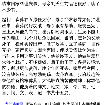
请求回家料理丧事。母亲刘氏生前品德很好，读了
不少书。
起初，崔萛在五原任太守，母亲经常教导如何治理
政事，崔萛的好功绩，母亲很有帮助。服丧已完，
皇上又拜他为尚书。崔萛以时局很乱，生病不能工
作为理由，几个月后免职回家。当初，崔萛的父亲
死了，崔萛卖掉田产，做了坟墓，立了墓碑。埋葬
完毕，家产卖尽，因为穷困，便以卖酒贩粥为生。
当时人多用这事讥笑他，他始终不改。他做生意只
求够本就行，不多赚钱。后了做了官，多是边境地
区，所以更加贫薄。建宁年间死去。家里很穷困，
没有钱装殓，光禄勋杨赐、太仆袁逢、少府段赹等
替他准备棺椁葬具，大鸿胪袁隗替他树碑，称颂他
的功德。他所著的碑文、论文、箴、铭、答、七
言、祠、文、表、记、书共十五篇。
尚仁诗歌网
, 版权所有丨如未注明 , 均为原创丨本网站采用