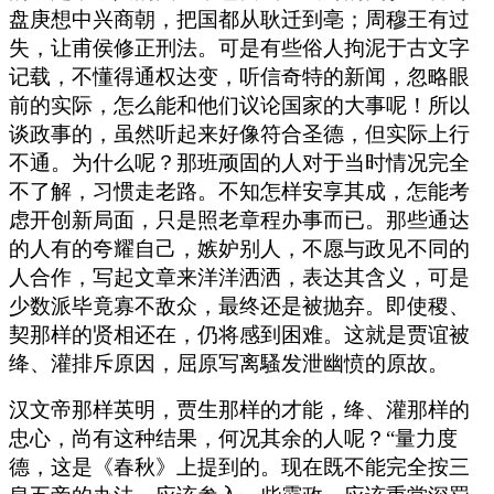
盘庚想中兴商朝，把国都从耿迁到亳；周穆王有过
失，让甫侯修正刑法。可是有些俗人拘泥于古文字
记载，不懂得通权达变，听信奇特的新闻，忽略眼
前的实际，怎么能和他们议论国家的大事呢！所以
谈政事的，虽然听起来好像符合圣德，但实际上行
不通。为什么呢？那班顽固的人对于当时情况完全
不了解，习惯走老路。不知怎样安享其成，怎能考
虑开创新局面，只是照老章程办事而已。那些通达
的人有的夸耀自己，嫉妒别人，不愿与政见不同的
人合作，写起文章来洋洋洒洒，表达其含义，可是
少数派毕竟寡不敌众，最终还是被抛弃。即使稷、
契那样的贤相还在，仍将感到困难。这就是贾谊被
绛、灌排斥原因，屈原写离騷发泄幽愤的原故。
汉文帝那样英明，贾生那样的才能，绛、灌那样的
忠心，尚有这种结果，何况其余的人呢？“量力度
德，这是《春秋》上提到的。现在既不能完全按三