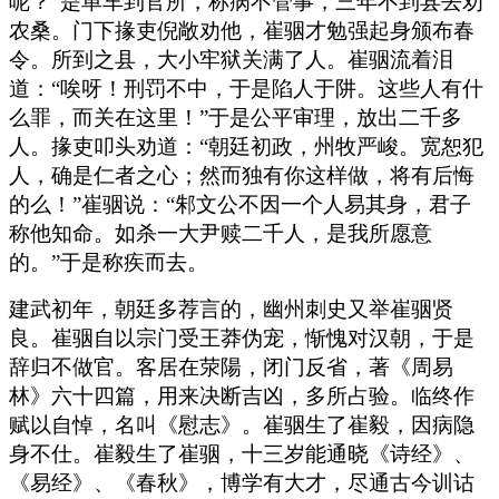
呢？”是单车到官所，称病不管事，三年不到县去劝
农桑。门下掾吏倪敞劝他，崔骃才勉强起身颁布春
令。所到之县，大小牢狱关满了人。崔骃流着泪
道：“唉呀！刑罚不中，于是陷人于阱。这些人有什
么罪，而关在这里！”于是公平审理，放出二千多
人。掾吏叩头劝道：“朝廷初政，州牧严峻。宽恕犯
人，确是仁者之心；然而独有你这样做，将有后悔
的么！”崔骃说：“邾文公不因一个人易其身，君子
称他知命。如杀一大尹赎二千人，是我所愿意
的。”于是称疾而去。
建武初年，朝廷多荐言的，幽州刺史又举崔骃贤
良。崔骃自以宗门受王莽伪宠，惭愧对汉朝，于是
辞归不做官。客居在荥陽，闭门反省，著《周易
林》六十四篇，用来决断吉凶，多所占验。临终作
赋以自悼，名叫《慰志》。崔骃生了崔毅，因病隐
身不仕。崔毅生了崔骃，十三岁能通晓《诗经》、
《易经》、《春秋》，博学有大才，尽通古今训诂