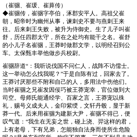
（崔骃、崔瑗、崔萛传）
◆崔骃传，崔骃字亭伯，涿郡安平人。高祖父崔
朝，昭帝时为幽州从事，谏刺史不要与燕刺王来
往。后来刺王失败，被升为侍御史。生了儿子叫崔
舒，历任四郡太守，所在之处均有能干之名。崔舒
的小儿子名崔骃，王莽时做郡文学，以明经召到公
车。太保甄丰举他做步兵校尉。
崔骃辞道“：我听说伐国不问仁人，战阵不访儒士。
这一举动怎么找我呢？”于是自陈有过，回家去了。
王莽讨厌那些不附和自己的人，多用法中伤他们。
当时崔骃之兄崔发因佞巧被王莽宠幸，官位做到大
司空。母师氏能通经学、百家之言，王莽宠以殊
礼，赐号义成夫人，金印紫绶，文轩丹毂，显于新
莽一代。后来用崔骃为建新大尹，崔骃不得已，便
叹气道：“我生在无妄之世，碰上浇、羿这样的君，
上有老母，下有兄弟，怎能独自法身而使所生危险