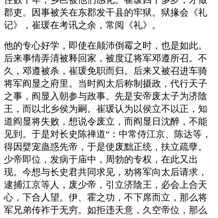
郡吏。因事被关在东郡发干县的牢狱。狱掾会《礼
记》，崔瑗在考讯之余，常阅《礼》。
他的专心好学，即使在颠沛倒霉之时，也是如此。
后来事情弄清被释回家，被度辽将军邓遵所召。不
久，邓遵被杀，崔瑗免职而归。后来又被召进车骑
将军阎显之府里。当时阎太后称制摄政，代行天子
之事，阎显入朝参与政事。先是安帝废太子为济陰
王，而以北乡侯为嗣。崔瑗认为以侯立不以正，知
道阎显将失败，想说令废立，而阎显日沈醉，不能
见到。于是对长史陈禅道“：中常侍江京、陈达等，
得因嬖宠蛊惑先帝，于是使废黜正统，扶立疏孽。
少帝即位，发病于庙中，周勃的专权，在此又出
现。今想与长史君共同求见，劝将军向太后请求，
逮捕江京等人，废少帝，引立济陰王，必会上合天
心，下合人望。伊、霍之功，不下席而立，那么将
军兄弟传祚于无穷。如拒违天意，久空帝位，那么