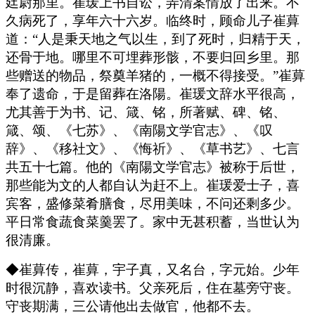
廷尉那里。崔瑗上书自讼，弄清案情放了出来。不
久病死了，享年六十六岁。临终时，顾命儿子崔萛
道：“人是秉天地之气以生，到了死时，归精于天，
还骨于地。哪里不可埋葬形骸，不要归回乡里。那
些赠送的物品，祭奠羊猪的，一概不得接受。”崔萛
奉了遗命，于是留葬在洛陽。崔瑗文辞水平很高，
尤其善于为书、记、箴、铭，所著赋、碑、铭、
箴、颂、《七苏》、《南陽文学官志》、《叹
辞》、《移社文》、《悔祈》、《草书艺》、七言
共五十七篇。他的《南陽文学官志》被称于后世，
那些能为文的人都自认为赶不上。崔瑗爱士子，喜
宾客，盛修菜肴膳食，尽用美味，不问还剩多少。
平日常食蔬食菜羹罢了。家中无甚积蓄，当世认为
很清廉。
◆崔萛传，崔萛，宇子真，又名台，字元始。少年
时很沉静，喜欢读书。父亲死后，住在墓旁守丧。
守丧期满，三公请他出去做官，他都不去。