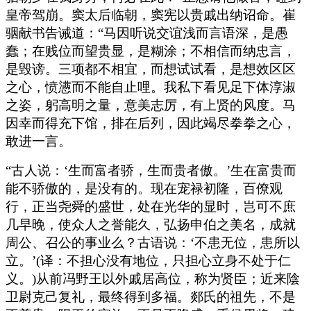
皇帝驾崩。窦太后临朝，窦宪以贵戚出纳诏命。崔
骃献书告诫道：“马因听说交谊浅而言语深，是愚
蠢；在贱位而望贵显，是糊涂；不相信而纳忠言，
是毁谤。三项都不相宜，而想试试看，是想效区区
之心，愤懑而不能自止哩。我私下看见足下体淳淑
之姿，躬高明之量，意美志厉，有上贤的风度。马
因幸而得充下馆，排在后列，因此竭尽拳拳之心，
敢进一言。
“古人说：‘生而富者骄，生而贵者傲。’生在富贵而
能不骄傲的，是没有的。现在宠禄初隆，百僚观
行，正当尧舜的盛世，处在光华的显时，岂可不庶
几早晚，使众人之誉能久，弘扬申伯之美名，成就
周公、召公的事业么？古语说：‘不患无位，患所以
立。’(译：不担心没有地位，只担心立身不处于仁
义。)从前冯野王以外戚居高位，称为贤臣；近来陰
卫尉克己复礼，最终得到多福。郯氏的祖先，不是