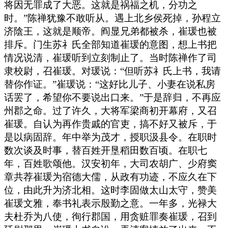
将因无罪成了大恶。这就是祸福之机，分功之
时。”陈禅犹豫不敢听从。遇上北乡侯死掉，孙程立
济陰王，这就是顺帝。阎显兄弟都被杀，崔瑗也被
排斥。门生苏礻氏全部知道崔瑗的意图，想上书把
情况说清，崔瑗听到立刻制止了。当时陈禅作了司
隶校尉，召崔瑗。对瑗说：“但听苏礻氏上书，我请
替你作证。”崔瑗说：“这好比儿子、小妻在说私房
话罢了，希望你不要说出口来。”于是辞归，不再应
州郡之命。过了许久，大将军梁商初开幕府，又召
崔瑗。自认为再作贵戚的官吏，搞不好又被斥，于
是以病固辞。年中举为茂才，授职汲县令。在职时
数次谈及时事，替百姓开垦稻田数百顷。在职七
年，百姓歌颂他。汉安初年，大司农胡广、少府窦
章共荐崔瑗为宿德大儒，从政有功迹，不应久在下
位，由此升为济北相。这时李固做太山太守，赞美
崔瑗文雅，奉书礼表示殷勤之意。一年多，光禄大
夫杜乔为八使，徇行郡国，用贪赃罪奏崔瑗，召到