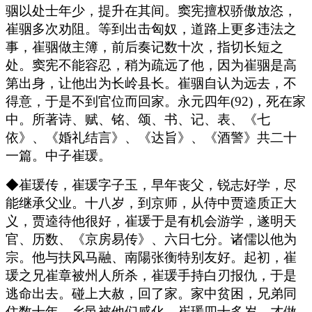
骃以处士年少，提升在其间。窦宪擅权骄傲放恣，
崔骃多次劝阻。等到出击匈奴，道路上更多违法之
事，崔骃做主簿，前后奏记数十次，指切长短之
处。窦宪不能容忍，稍为疏远了他，因为崔骃是高
第出身，让他出为长岭县长。崔骃自认为远去，不
得意，于是不到官位而回家。永元四年(92)，死在家
中。所著诗、赋、铭、颂、书、记、表、《七
依》、《婚礼结言》、《达旨》、《酒警》共二十
一篇。中子崔瑗。
◆崔瑗传，崔瑗字子玉，早年丧父，锐志好学，尽
能继承父业。十八岁，到京师，从侍中贾逵质正大
义，贾逵待他很好，崔瑗于是有机会游学，遂明天
官、历数、《京房易传》、六日七分。诸儒以他为
宗。他与扶风马融、南陽张衡特别友好。起初，崔
瑗之兄崔章被州人所杀，崔瑗手持白刃报仇，于是
逃命出去。碰上大赦，回了家。家中贫困，兄弟同
住数十年，乡邑被他们感化。崔瑗四十多岁，才做