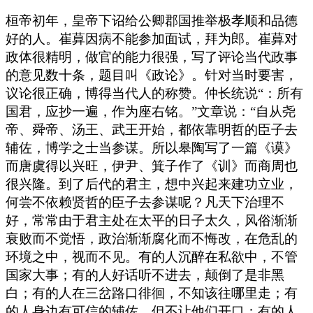
桓帝初年，皇帝下诏给公卿郡国推举极孝顺和品德
好的人。崔萛因病不能参加面试，拜为郎。崔萛对
政体很精明，做官的能力很强，写了评论当代政事
的意见数十条，题目叫《政论》。针对当时要害，
议论很正确，博得当代人的称赞。仲长统说“：所有
国君，应抄一遍，作为座右铭。”文章说：“自从尧
帝、舜帝、汤王、武王开始，都依靠明哲的臣子去
辅佐，博学之士当参谋。所以皋陶写了一篇《谟》
而唐虞得以兴旺，伊尹、箕子作了《训》而商周也
很兴隆。到了后代的君主，想中兴起来建功立业，
何尝不依赖贤哲的臣子去参谋呢？凡天下治理不
好，常常由于君主处在太平的日子太久，风俗渐渐
衰败而不觉悟，政治渐渐腐化而不悔改，在危乱的
环境之中，视而不见。有的人沉醉在私欲中，不管
国家大事；有的人好话听不进去，颠倒了是非黑
白；有的人在三岔路口徘徊，不知该往哪里走；有
的人身边有可信的辅佐，但不让他们开口；有的人