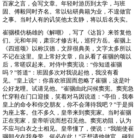
百家之言，会写文章。年轻时游历到太学，与班
固、傅毅同时齐名。常以钻研典籍为业，不遑做官
之事。当时人有的讥笑他太玄静，将以后名失实。
崔骃模仿杨雄的《解嘲》，写了《达旨》来答复他
们。元和年间，肃宗才修古礼，巡狩方岳。崔骃上
《四巡颂》以称汉德，文辞很典美，文字太多所以
不记在这里。皇上常好文章，自从看了崔骃的颂以
后，常嗟叹起来。对侍中窦宪说：“你知道崔骃
吗？”答道“：班固多次对我说起他，我没有看
见。”皇上说“：你喜欢班固而忽略了崔骃，这是叶
公好龙哩。试请见他。”崔骃由此问候窦宪。窦宪急
忙穿鞋在门口迎接，笑着对马因说道：“亭伯，我奉
皇上的命令和你交朋友，你不会薄待我吧？”于是揖
为座上客。住不多久，皇帝来到窦宪家。当时崔骃
正在宪家，皇帝听说而想召见他。窦宪劝阻，认为
不应与白衣之士相见。皇帝懂了，便说：“我能使崔
骃朝夕在我身旁，何必在此！”正想请他做官，碰到