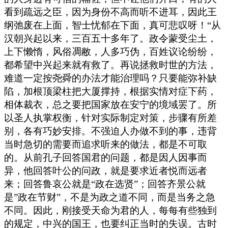
看到疏远之臣，因为身份不高而听不进耳，因此王
纲弛废在上面，智士忧郁在下面，真可悲叹呀！“从
汉朝兴起以来，三百五十多年了。政令蒙受尘土，
上下懒惰，风俗凋敝，人多巧伪，百姓议论纷纷，
都希望中兴起来就有救了。再说拯救时世的方法，
难道一定按尧舜的办法才能治理吗？只要能弥补缺
陷，加根顶梁柱把大厦撑持，根据实情对症下药，
相体裁衣，总之要把国家放在安宁的境域罢了。所
以圣人执掌权衡，针对实际制定对策，步骤有所差
别，各有巧妙安排。不强迫人办做不到的事，违背
当时急切的需要而追求听来的做法，都是不可取
的。从前孔子回答国君的问题，都是因人因事而
异，他回答叶公的问政，就是要求近者悦而远者
来；回答鲁哀公就是“政在选贤”；回答齐景公就
是”政在节财”，不是为政之道不同，而是当务之急
不同。因此，刚接受天命为君的人，每每有些独到
的规定，中兴的国王，也要纠正当时的失误。古时