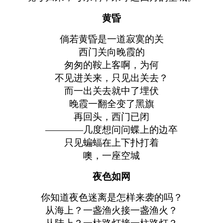
黄昏
倘若黄昏是一道寂寞的关
西门关向晚霞的
匆匆的鞍上客啊，为何
不见进关来，只见出关去？
而一出关去就中了埋伏
晚霞一翻全变了黑旗
再回头，西门已闭
————几度想问问蝶上的边卒
只见蝙蝠在上下扑打着
噢，一座空城
夜色如网
你知道夜色迷离是怎样来袭的吗？
从海上？一盏渔火接一盏渔火？