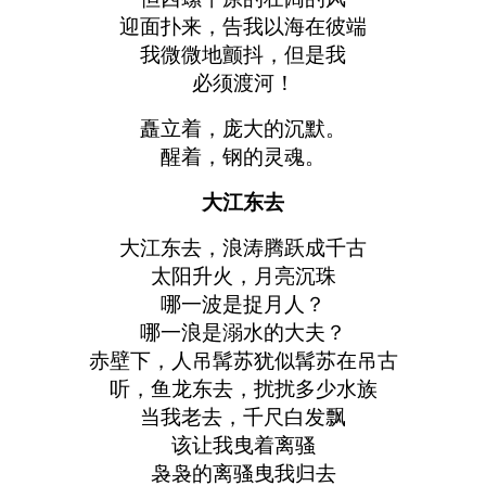
迎面扑来，告我以海在彼端
我微微地颤抖，但是我
必须渡河！
矗立着，庞大的沉默。
醒着，钢的灵魂。
大江东去
大江东去，浪涛腾跃成千古
太阳升火，月亮沉珠
哪一波是捉月人？
哪一浪是溺水的大夫？
赤壁下，人吊髯苏犹似髯苏在吊古
听，鱼龙东去，扰扰多少水族
当我老去，千尺白发飘
该让我曳着离骚
袅袅的离骚曳我归去