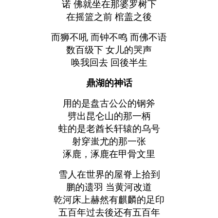
诺 佛就坐在那婆罗树下
在摇篮之前 棺盖之後
而狮不吼 而钟不鸣 而佛不语
数百级下 女儿的哭声
唤我回去 回後半生
鼎湖的神话
用的是盘古公公的钢斧
劈出昆仑山的那一柄
蛀的是老酋长轩辕的乌号
射穿蚩尤的那一张
涿鹿，涿鹿在甲骨文里
雪人在世界的屋脊上拾到
鹏的遗羽 当黄河改道
乾河床上赫然有麒麟的足印
五百年过去後还有五百年