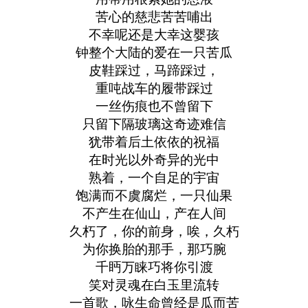
苦心的慈悲苦苦哺出
不幸呢还是大幸这婴孩
钟整个大陆的爱在一只苦瓜
皮鞋踩过，马蹄踩过，
重吨战车的履带踩过
一丝伤痕也不曾留下
只留下隔玻璃这奇迹难信
犹带着后土依依的祝福
在时光以外奇异的光中
熟着，一个自足的宇宙
饱满而不虞腐烂，一只仙果
不产生在仙山，产在人间
久朽了，你的前身，唉，久朽
为你换胎的那手，那巧腕
千眄万睐巧将你引渡
笑对灵魂在白玉里流转
一首歌，咏生命曾经是瓜而苦