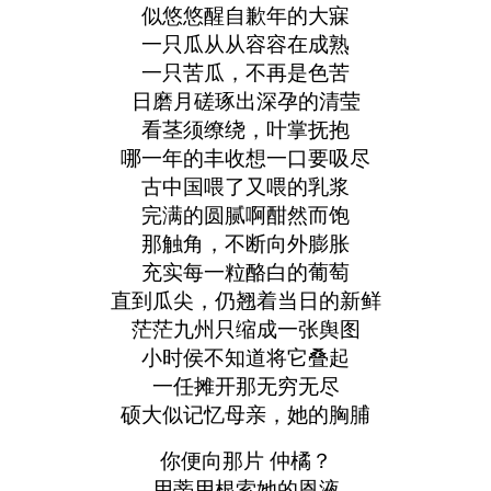
似悠悠醒自歉年的大寐
一只瓜从从容容在成熟
一只苦瓜，不再是色苦
日磨月磋琢出深孕的清莹
看茎须缭绕，叶掌抚抱
哪一年的丰收想一口要吸尽
古中国喂了又喂的乳浆
完满的圆腻啊酣然而饱
那触角，不断向外膨胀
充实每一粒酪白的葡萄
直到瓜尖，仍翘着当日的新鲜
茫茫九州只缩成一张舆图
小时侯不知道将它叠起
一任摊开那无穷无尽
硕大似记忆母亲，她的胸脯
你便向那片 仲橘？
用蒂用根索她的恩液