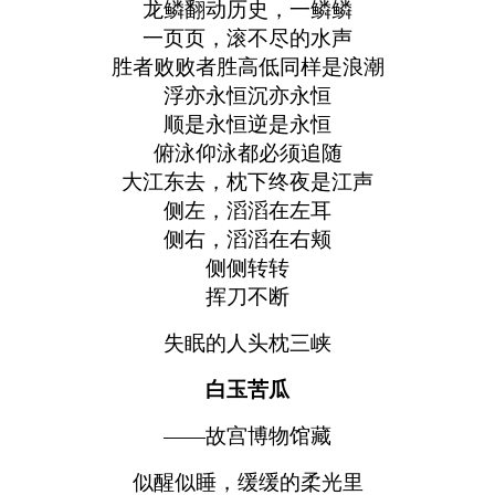
龙鳞翻动历史，一鳞鳞
一页页，滚不尽的水声
胜者败败者胜高低同样是浪潮
浮亦永恒沉亦永恒
顺是永恒逆是永恒
俯泳仰泳都必须追随
大江东去，枕下终夜是江声
侧左，滔滔在左耳
侧右，滔滔在右颊
侧侧转转
挥刀不断
失眠的人头枕三峡
白玉苦瓜
——故宫博物馆藏
似醒似睡，缓缓的柔光里