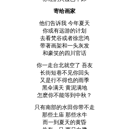
寄给画家
他们告诉我 今年夏天
你或有远游的计划
去看梵谷或者徐悲鸿
带著画架和一头灰发
和豪笑的四川官话
你一走台北就空了 吾友
长街短巷不见你回头
又是行不得也的雨季
黑伞满天 黄泥满地
怎麽你不能等到中秋？
只有南部的水田你带不走
那些土庙 那些水牛
而一到夏天的黄昏