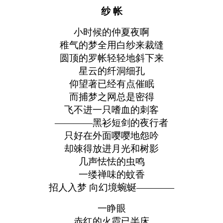
纱 帐
小时候的仲夏夜啊
稚气的梦全用白纱来裁缝
圆顶的罗帐轻轻地斜下来
星云的纤洞细孔
仰望著已经有点催眠
而捕梦之网总是密得
飞不进一只嗜血的刺客
————黑衫短剑的夜行者
只好在外面嘤嘤地怨吟
却竦得放进月光和树影
几声怯怯的虫鸣
一缕禅味的蚊香
招人入梦 向幻境蜿蜒————
一睁眼
赤红的火霞已半床