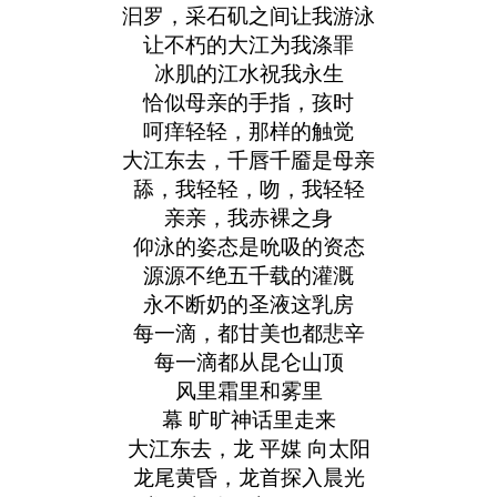
汩罗，采石矶之间让我游泳
让不朽的大江为我涤罪
冰肌的江水祝我永生
恰似母亲的手指，孩时
呵痒轻轻，那样的触觉
大江东去，千唇千靥是母亲
舔，我轻轻，吻，我轻轻
亲亲，我赤裸之身
仰泳的姿态是吮吸的资态
源源不绝五千载的灌溉
永不断奶的圣液这乳房
每一滴，都甘美也都悲辛
每一滴都从昆仑山顶
风里霜里和雾里
幕 旷旷神话里走来
大江东去，龙 平媒 向太阳
龙尾黄昏，龙首探入晨光