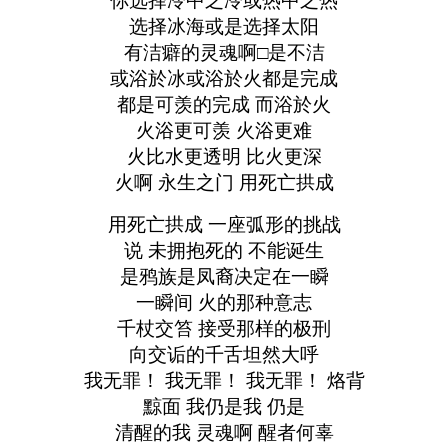
你选择冷中之冷或热中之热
选择冰海或是选择太阳
有洁癖的灵魂啊□是不洁
或浴於冰或浴於火都是完成
都是可羡的完成 而浴於火
火浴更可羡 火浴更难
火比水更透明 比火更深
火啊 永生之门 用死亡拱成
用死亡拱成 一座弧形的挑战
说 未拥抱死的 不能诞生
是鸦族是凤裔决定在一瞬
一瞬间 火的那种意志
千杖交笞 接受那样的极刑
向交诟的千舌坦然大呼
我无罪！ 我无罪！ 我无罪！ 烙背
黥面 我仍是我 仍是
清醒的我 灵魂啊 醒者何辜