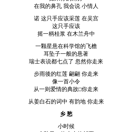
在我的鼻孔 我会说 小情人
诺 这只手应该采莲 在吴宫
这只手应该
摇一柄桂浆 在木兰舟中
一颗星悬在科学馆的飞檐
耳坠子一般的悬著
瑞士表说都七点了 忽然你走来
步雨後的红莲 翩翩 你走来
像一首小令
从一则爱情的典故□你走来
从姜白石的词中 有韵地 你走来
乡 愁
小时候