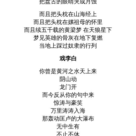
把盘古的眼睛哭成月蚀
而且把头枕在山海经上
而且把头枕在嫘祖母的怀里
而且续五千载的黄梁梦 在天狼星下
梦见英雄的骨灰在地下复燃
当地上踩过奴隶的行列
戏李白
你曾是黄河之水天上来
阴山动
龙门开
而今反从你的句中来
惊涛与豪笑
万里涛涛入海
那轰动匡卢的大瀑布
无中生有
不止不休