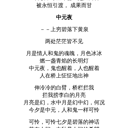
被永恒引渡， 成果而甘
中元夜
－－上穷碧落下黄泉
两处茫茫皆不见
月是情人和鬼的魂魄，月色冰冰
燃一盏青焰的长明灯
中元夜，鬼也醒着，人也醒着
人在桥上怔怔地出神
伸冷冷的白臂，桥栏拦我
拦我捞李白的月亮
月亮是幻，水中月是幻中幻，何况
今夕是中元，人和鬼一样可怜
可怜，可怜七夕是碧落的神话