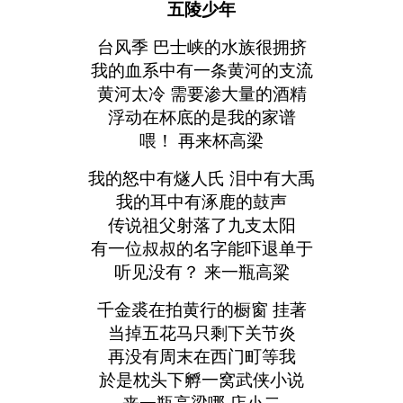
五陵少年
台风季 巴士峡的水族很拥挤
我的血系中有一条黄河的支流
黄河太冷 需要渗大量的酒精
浮动在杯底的是我的家谱
喂！ 再来杯高梁
我的怒中有燧人氏 泪中有大禹
我的耳中有涿鹿的鼓声
传说祖父射落了九支太阳
有一位叔叔的名字能吓退单于
听见没有？ 来一瓶高粱
千金裘在拍黄行的橱窗 挂著
当掉五花马只剩下关节炎
再没有周末在西门町等我
於是枕头下孵一窝武侠小说