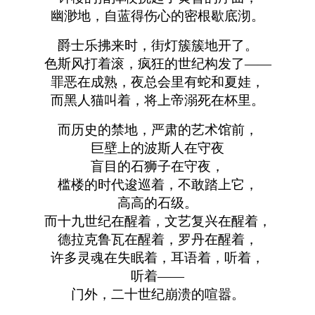
幽渺地，自蓝得伤心的密根歇底沏。
爵士乐拂来时，街灯簇簇地开了。
色斯风打着滚，疯狂的世纪构发了——
罪恶在成熟，夜总会里有蛇和夏娃，
而黑人猫叫着，将上帝溺死在杯里。
而历史的禁地，严肃的艺术馆前，
巨壁上的波斯人在守夜
盲目的石狮子在守夜，
槛楼的时代逡巡着，不敢踏上它，
高高的石级。
而十九世纪在醒着，文艺复兴在醒着，
德拉克鲁瓦在醒着，罗丹在醒着，
许多灵魂在失眠着，耳语着，听着，
听着——
门外，二十世纪崩溃的喧嚣。