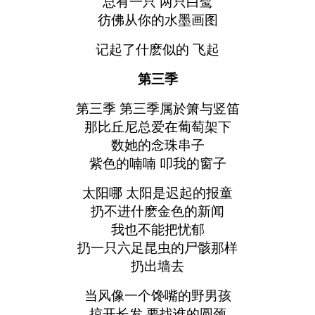
总有一只 两只白鹭
彷佛从你的水墨画图
记起了什麽似的 飞起
第三季
第三季 第三季属於箫与竖笛
那比丘尼总爱在葡萄架下
数她的念珠串子
紫色的喃喃 叩我的窗子
太阳哪 太阳是迟起的报童
扔不进什麽金色的新闻
我也不能把忧郁
扔一只六足昆虫的尸骸那样
扔出墙去
当风像一个馋嘴的野男孩
掠开长发 要找谁的圆颈