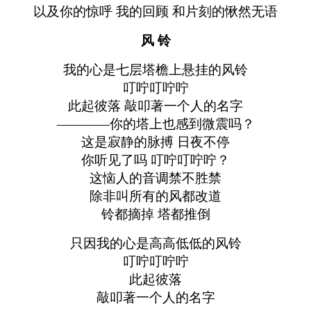
以及你的惊呼 我的回顾 和片刻的愀然无语
风 铃
我的心是七层塔檐上悬挂的风铃
叮咛叮咛咛
此起彼落 敲叩著一个人的名字
————你的塔上也感到微震吗？
这是寂静的脉搏 日夜不停
你听见了吗 叮咛叮咛咛？
这恼人的音调禁不胜禁
除非叫所有的风都改道
铃都摘掉 塔都推倒
只因我的心是高高低低的风铃
叮咛叮咛咛
此起彼落
敲叩著一个人的名字