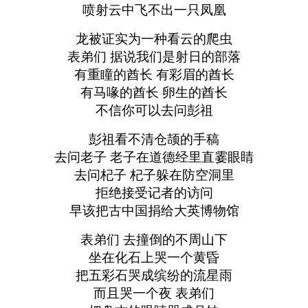
喷射云中飞不出一只凤凰
龙被证实为一种看云的爬虫
表弟们 据说我们是射日的部落
有重瞳的酋长 有彩眉的酋长
有马喙的酋长 卵生的酋长
不信你可以去问彭祖
彭祖看不清仓颉的手稿
去问老子 老子在道德经里直霎眼睛
去问杞子 杞子躲在防空洞里
拒绝接受记者的访问
早该把古中国捐给大英博物馆
表弟们 去撞倒的不周山下
坐在化石上哭一个黄昏
把五彩石哭成缤纷的流星雨
而且哭一个夜 表弟们