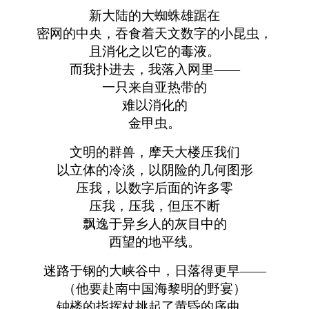
新大陆的大蜘蛛雄踞在
密网的中央，吞食着天文数字的小昆虫，
且消化之以它的毒液。
而我扑进去，我落入网里——
一只来自亚热带的
难以消化的
金甲虫。
文明的群兽，摩天大楼压我们
以立体的冷淡，以阴险的几何图形
压我，以数字后面的许多零
压我，压我，但压不断
飘逸于异乡人的灰目中的
西望的地平线。
迷路于钢的大峡谷中，日落得更早——
（他要赴南中国海黎明的野宴）
钟楼的指挥杖挑起了黄昏的序曲，