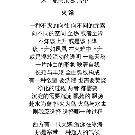
来一瓶高梁哪 店小二
火 浴
一种不灭的向往 向不同的元素
向不同的空间 至热 或者至冷
不知该上升 或是该下降
该上升如凤凰 在火难中上升
或是浮於流动的透明 一氅天鹅
一片纯白的形象 映著自我
长颈与丰躯 全由弧线构成
有一种欲望 要洗濯 也需要焚烧
净化的过程 两者 都需要
沉淀的需要沉淀 飘扬的 飘扬
赴水为禽 扑火为鸟 火鸟与水禽
则我应选择 选择哪一种过程
西方有一只天鹅 游泳在冰海
那是寒带 一种超人的气候