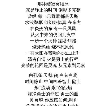
那冰结寂寞结冰
寂是静止的时间 倒影多完整
曾经 每一只野雁都是天鹅
水波粼粼 似幻亦似真 在东方
在炎炎的东 有一只凤凰
从火中来的仍回到火中
一步一个火种 蹈著烈焰
烧死鸦族 烧不死凤雏
一羽太阳在颤动的永□□上升
清者自清 火是勇士的行程
光荣的轮回是灵魂 从元素到元素
白孔雀 天鹅 鹤 白衣白扇
时间静止 中间栖著智士 隐士
永□流动 永□的烈焰
涤净勇士的罪过 勇士的血
则灵魂 你应该如何选择