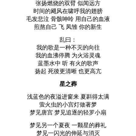
张扬燃烧的双臂 似闻远方
时间的飓风在啸呼我的翅膀
毛发悲泣 骨骸呻呤 用自己的血液
煎熬自己 飞 凤雏 你的新生
乱曰：
我的歌是一种不灭的向往
我的血沸停腾 为火浴灵魂
蓝墨水中 听 有火的歌声
扬起 死後更清晰 也更高亢
星之葬
浅蓝色的夜溢进窗来 夏斟得太满
萤火虫的小宫灯做著梦
梦见唐宫 梦见追逐的轻罗小扇
梦见另一个夏夜 一颗星的葬礼
梦见一闪光的伸延与消灭