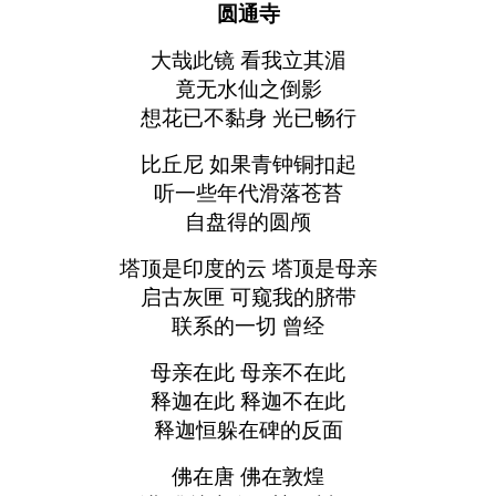
圆通寺
大哉此镜 看我立其湄
竟无水仙之倒影
想花已不黏身 光已畅行
比丘尼 如果青钟铜扣起
听一些年代滑落苍苔
自盘得的圆颅
塔顶是印度的云 塔顶是母亲
启古灰匣 可窥我的脐带
联系的一切 曾经
母亲在此 母亲不在此
释迦在此 释迦不在此
释迦恒躲在碑的反面
佛在唐 佛在敦煌