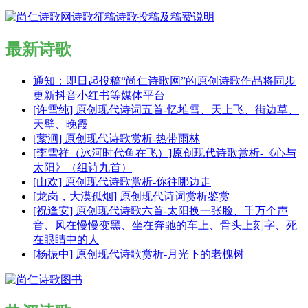
最新诗歌
通知：即日起投稿“尚仁诗歌网”的原创诗歌作品将同步
更新抖音小红书等媒体平台
[许雪纯] 原创现代诗词五首-忆堆雪、天上飞、街边草、
天壁、晚霞
[萦洄] 原创现代诗歌赏析-热带雨林
[李雪祥（冰河时代鱼在飞）]原创现代诗歌赏析-《心与
太阳》（组诗九首）
[山欢] 原创现代诗歌赏析-你往哪边走
[龙岗，大漠孤烟] 原创现代诗词赏析鉴赏
[祝逢安] 原创现代诗歌六首-太阳换一张脸、千万个声
音、风在慢慢变黑、坐在奔驰的车上、骨头上刻字、死
在眼睛中的人
[杨振中] 原创现代诗歌赏析-月光下的老槐树