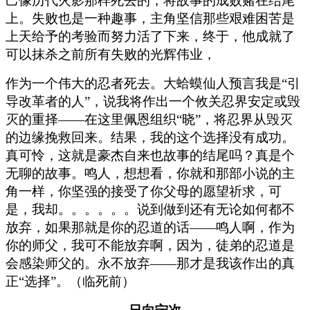
己像历代火影那样死去的，将故事的成败赌在结尾
上。失败也是一种趣事，主角坚信那些艰难困苦是
上天给予的考验而努力活了下来，终于，他成就了
可以抹杀之前所有失败的光辉伟业，
作为一个伟大的忍者死去。大蛤蟆仙人预言我是“引
导改革者的人”，说我将作出一个攸关忍界安定或毁
灭的重择——在这里佩恩组织“晓”，将忍界从毁灭
的边缘挽救回来。结果，我的这个选择没有成功。
真可怜，这就是豪杰自来也故事的结尾吗？真是个
无聊的故事。鸣人，想想看，你就和那部小说的主
角一样，你坚强的接受了你父母的愿望祈求，可
是，我却。。。。。。说到做到还有无论如何都不
放弃，如果那就是你的忍道的话——鸣人啊，作为
你的师父，我可不能放弃啊，因为，徒弟的忍道是
会感染师父的。永不放弃——那才是我该作出的真
正“选择”。（临死前）