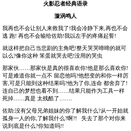
火影忍者经典语录
漩涡鸣人
我再也不会让别人来救我了!我会冷静下来,再也不会
逃 跑! 再也不会输给佐助!我以左手的疼痛起誓!
就这样把自己当悲剧的主角吧!整天哭哭啼啼的就可
以么?像你这种 笨蛋就哭去吧!没用的哭虫
那家伙……那家伙是真的很喜欢你!他是那么喜欢你!
可是难道你就一点不 留恋他吗?他想变的和你一样厉
害,可是只能到这种结果吗?他为了你,连命 都舍弃了!
连自己的梦想也看不到……结果只能作为工具一样
死掉……真是 太残酷了…….
佐助:没有父母兄弟姐妹的你了解我什么?从一开始就
孤身一人的你,了解我什么?啊?! 失去了那个对你来
说到底是什么?你知道吗!!