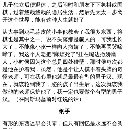
儿子独立后便退休，之后闲时和朋友下下象棋或围
棋，过着悠哉悠哉的隐居生活，然后先太太一步离
开这个世界，能有这种人生就好了。
从大事到鸡毛蒜皮的小事他教会了我很多东西，将
棋也是其中之一。说不失落那是骗人的，可我也长
大了，不能像小孩一样向人撒娇了，不能再哭哭啼
啼了。我这个人老把“麻烦死了”挂在嘴边撒娇磨
人，小时侯因为这个总是四处碰壁，那时侯每次都
是他在护着我，虽然，他是个让人摸不着头脑的奇
怪老师，可在我心里他就是最最有型的男子汉。现
在，就该轮到我了，您的孩子出生后，这次就该我
做他的老师保护他了，我一定也要做个有型的男子
汉。（在阿斯玛墓前对红说的话）
纲手
有形的东西迟早会凋零，但只有回忆是永远不会凋