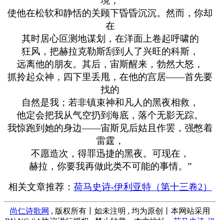
境，
使他在松软和静恬的关顾下昏昏沉沉。然而，你却
在
其时居心叵测地谋划，在洋面上卷起呼啸的
狂风，把赫拉克勒斯刮到人了兴旺的科斯，
远离他的朋友。其后，宙斯醒来，勃然大怒，
抓拎起众神，四下里丢甩，在他的宫居——首先要
找的
自然是我；若非镇束神和凡人的黑夜相救，
他定会把我从气空扔到海底，落个无影无踪。
我惊跑到她的身边——宙斯见后姑且作罢，强憋着
雷霆，
不愿造次，得罪迅捷的黑夜。可现在，
赫拉，你要我再做此类不可能的事情。”
相关文章推荐：
荷马史诗-伊利亚特（第十三卷2）
尚仁诗歌网
, 版权所有丨如未注明 , 均为原创丨本网站采用