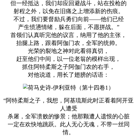
但一经抵达，我们却应回避战斗，站在投枪的
射程之外，以免在旧痛之上增添新的伤痕。
不过，我们要督励兵勇们向前——他们已经
产生愤懑情绪，躲在后面，不愿拼战。”
首领们认真听完他的议言，纳用了他的主张，
抬腿上路，跟着阿伽门农，全军的统帅。
光荣的裂地之神对此看得真切，
赶至他们中间，以一位老翁的模样出现，
抓住阿特柔斯之子阿伽门农的右手，
对他说道，用长了翅膀的话语：
“阿特柔斯之子，我想，阿基琉斯此时正看着阿开亚
人遭受
杀屠，全军溃败的惨景；他那颗遭人遗恨的心脏
一定在欢快地跳跃。此人无心无魂，不带一丝同
情。