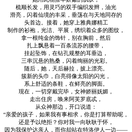
梳顺长发，用灵巧的双手编织发辫，油光
滑亮，闪着仙境的丰采，垂荡在与天地同存的
头首边。接着，她穿上雅典娜精工
制作的衫袍，光洁、平展，绣织着众多的图纹，
拿一根纯金的饰针，别在胸前，然后
扎上飘悬着一百条流苏的腰带，
挂起坠饰，在钻孔规整的耳垂边，
三串沉悬的熟桑，闪着绚丽的光彩。
随后，她，天后赫拉，披上漂亮。
簇新的头巾，白亮得像太阳的闪光，
系上舒适的条鞋，在鲜亮的脚面。
现在，一切穿戴完毕，女神娇丽妩媚，
走出住房，唤来阿芙罗底忒，
从众神那边，开口说道：
“亲爱的孩子，如果我有事相求，你是打算帮助呢，
还是予以绝拒？你对我一向耿耿于怀，
因为我保护达亲人，而你却站在特洛伊人一边——