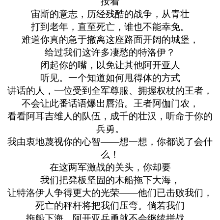
按着
宙斯的意志，历经残酷的战争，从青壮
打到老年，直至死亡，谁也不能幸免。
难道你真的急于撤离这座路面开阔的城堡，
给过我们这许多凄愁的特洛伊？
闭起你的嘴，以免让其他阿开亚人
听见。一个知道如何甩得体的方式
讲话的人，一位受到全军尊服、拥握权杖的王者，
不会让此番话语爆出唇沿。王者阿伽门农，
看看阿耳吉维人的队伍，成千的壮汉，听命于你的
兵勇。
我由衷地蔑视你的心智——想一想，你都说了会什
么！
在这两军激战的关头，你却要
我们把凳板坚固的木船拖下大海，
让特洛伊人争得更大的光荣——他们已击败我们，
死亡的秤杆将把我们压弯。倘若我们
拖船下海，阿开亚兵勇就不会继续拼战，