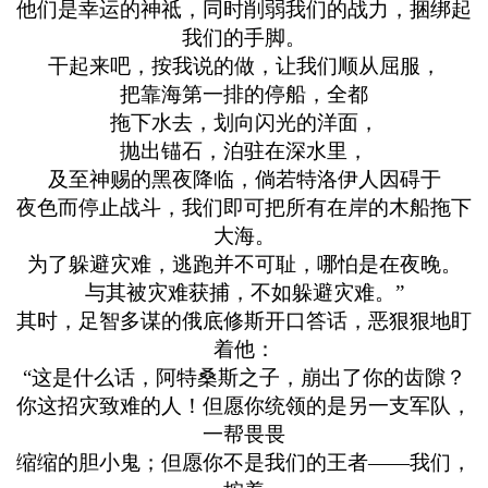
他们是幸运的神祗，同时削弱我们的战力，捆绑起
我们的手脚。
干起来吧，按我说的做，让我们顺从屈服，
把靠海第一排的停船，全都
拖下水去，划向闪光的洋面，
抛出锚石，泊驻在深水里，
及至神赐的黑夜降临，倘若特洛伊人因碍于
夜色而停止战斗，我们即可把所有在岸的木船拖下
大海。
为了躲避灾难，逃跑并不可耻，哪怕是在夜晚。
与其被灾难获捕，不如躲避灾难。”
其时，足智多谋的俄底修斯开口答话，恶狠狠地盯
着他：
“这是什么话，阿特桑斯之子，崩出了你的齿隙？
你这招灾致难的人！但愿你统领的是另一支军队，
一帮畏畏
缩缩的胆小鬼；但愿你不是我们的王者——我们，