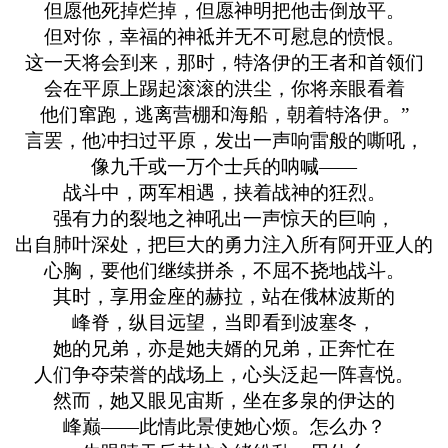
但愿他死掉烂掉，但愿神明把他击倒放平。
但对你，幸福的神祗并无不可慰息的愤恨。
这一天将会到来，那时，特洛伊的王者和首领们
会在平原上踢起滚滚的洪尘，你将亲眼看着
他们窜跑，逃离营棚和海船，朝着特洛伊。”
言罢，他冲扫过平原，发出一声响雷般的嘶吼，
像九千或一万个士兵的呐喊——
战斗中，两军相遇，挟着战神的狂烈。
强有力的裂地之神吼出一声惊天的巨响，
出自肺叶深处，把巨大的勇力注入所有阿开亚人的
心胸，要他们继续拼杀，不屈不挠地战斗。
其时，享用金座的赫拉，站在俄林波斯的
峰脊，纵目远望，当即看到波塞冬，
她的兄弟，亦是她夫婿的兄弟，正奔忙在
人们争夺荣誉的战场上，心头泛起一阵喜悦。
然而，她又眼见宙斯，坐在多泉的伊达的
峰巅——此情此景使她心烦。怎么办？