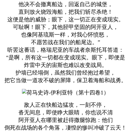
他决不会撤离船边，回返自己的城堡，
直到放火烧毁海船，把我们斩尽杀绝！
这便是他的威胁；眼下，这一切正在变成现实。
可耻啊！眼下，其他胫甲坚固的阿开亚人，
也像阿基琉斯一样，对我心怀愤怒，
不愿苦战在我们的船尾边。”
听罢这番话，格瑞尼亚的车战者奈斯托耳答道：
“是啊，所有这一切都在变成现实。眼下，即便是
炸雷中天的宙斯也难以改变战局。
护墙已经塌倒，虽然我们曾经抱过希望，
把它当做一道攻不破的屏障，保卫着海船和战勇。
敌人正在快船边猛攻，一刻不停，
沓无间息，即使睁大眼睛，你也说不清
阿开亚人在哪里被赶得撒腿惊跑：他们
倒死在战场的各个角落，凄惶的惨叫冲破了云天！