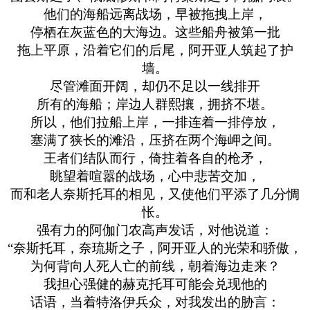
他们的海船远离战场，早被拖拽上岸，
停栖在灰蓝色的大海边。这些船舟被第一批
拖上平原，沿着它们的后尾，阿开亚人筑起了护
墙。
尽管滩面开阔，却仍不足以一线排开
所有的海船；岸边人群熙攘，拥挤不堪。
所以，他们拉船上岸，一排连着一排停放，
塞满了狭长的滩沿，压挤在两个海岬之间。
王者们结队而行，倚拄着各自的枪矛，
眺望着喧嚣的战场，心中悲苦交加，
而和老人奈斯托耳的相见，又使他们平添了几分惆
怅。
强有力的阿伽门农高声发话，对他说道：
“奈斯托耳，奈琉斯之子，阿开亚人的光荣和骄傲，
为何背向人死人亡的前线，朝着海边走来？
我担心强健的赫克托耳可能会兑现他的
话语，当着特洛伊兵众，对我发出的胁言：