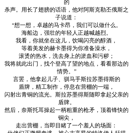
的
杀声。用长了翅膀的话语，他对阿斯克勒丕俄斯之
子说道：
“想一想，卓越的马卡昂，我们可以做什么。
海船边，强壮的年轻人正越喊越烈。
我看，你就坐在这儿，饮喝闪亮的醇酒，
等着美发的赫卡墨得为你准备澡水，
滚烫的热水，洗去身上的淤血和污秽；
我将就此出门，找个登高了望的地点，看看那边的
情势。”
言罢，他拿起儿子、驯马手斯拉苏墨得斯的
盾牌，精工制作，停息在营棚的一端，
闪射出青铜的流光。斯拉苏墨得斯随即拿起父亲的
盾牌。
然后，奈斯托耳操起一柄粗重的枪矛，顶着锋快的
铜尖，
走出营棚，当即目睹了一个羞人的场面：