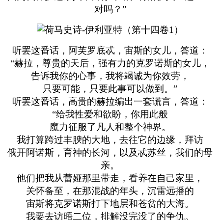
对吗？”
听罢这番话，阿芙罗底忒，宙斯的女儿，答道：
“赫拉，尊贵的天后，强有力的克罗诺斯的女儿，
告诉我你的心事，我将竭诚为你效劳，
只要可能，只要此事可以做到。”
听罢这番话，高贵的赫拉编出一套谎言，答道：
“给我性爱和欲盼，你用此般
魔力征服了凡人和整个神界。
我打算跨过丰腴的大地，去往它的边缘，拜访
俄开阿诺斯，育神的长河，以及忒苏丝，我们的母
亲。
他们把我从蕾娅那里带走，看养在自己家里，
关怀备至，在那混战的年头，沉雷远播的
宙斯将克罗诺斯打下地层和苍贫的大海。
我要去访晤二位，排解没完没了的争仇。