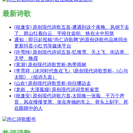
最新诗歌
[祝逢安] 原创现代诗歌五首-遭遇到这个夜晚、风倒下去
了、群山扛着白云、手咬住齿轮、铁在火中煎熬
通知：即日起投稿“尚仁诗歌网”的原创诗歌作品将同步
更新抖音小红书等媒体平台
[许雪纯] 原创现代诗词五首-忆堆雪、天上飞、街边草、
天壁、晚霞
[萦洄] 原创现代诗歌赏析-热带雨林
[李雪祥（冰河时代鱼在飞）]原创现代诗歌赏析-《心与
太阳》（组诗九首）
[山欢] 原创现代诗歌赏析-你往哪边走
[龙岗，大漠孤烟] 原创现代诗词赏析鉴赏
[祝逢安] 原创现代诗歌六首-太阳换一张脸、千万个声
音、风在慢慢变黑、坐在奔驰的车上、骨头上刻字、死
在眼睛中的人