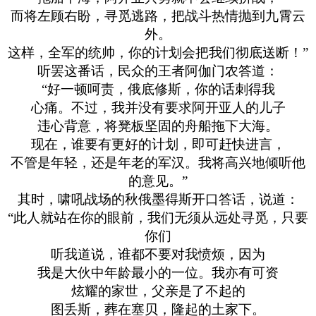
而将左顾右盼，寻觅逃路，把战斗热情抛到九霄云
外。
这样，全军的统帅，你的计划会把我们彻底送断！”
听罢这番话，民众的王者阿伽门农答道：
“好一顿呵责，俄底修斯，你的话刺得我
心痛。不过，我并没有要求阿开亚人的儿子
违心背意，将凳板坚固的舟船拖下大海。
现在，谁要有更好的计划，即可赶快进言，
不管是年轻，还是年老的军汉。我将高兴地倾听他
的意见。”
其时，啸吼战场的秋俄墨得斯开口答话，说道：
“此人就站在你的眼前，我们无须从远处寻觅，只要
你们
听我道说，谁都不要对我愤烦，因为
我是大伙中年龄最小的一位。我亦有可资
炫耀的家世，父亲是了不起的
图丢斯，葬在塞贝，隆起的土家下。