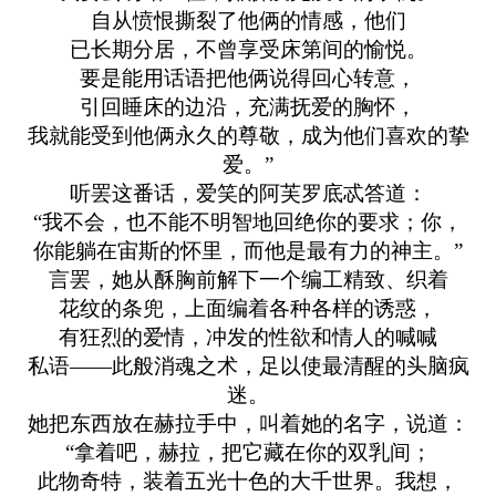
自从愤恨撕裂了他俩的情感，他们
已长期分居，不曾享受床第间的愉悦。
要是能用话语把他俩说得回心转意，
引回睡床的边沿，充满抚爱的胸怀，
我就能受到他俩永久的尊敬，成为他们喜欢的挚
爱。”
听罢这番话，爱笑的阿芙罗底忒答道：
“我不会，也不能不明智地回绝你的要求；你，
你能躺在宙斯的怀里，而他是最有力的神主。”
言罢，她从酥胸前解下一个编工精致、织着
花纹的条兜，上面编着各种各样的诱惑，
有狂烈的爱情，冲发的性欲和情人的喊喊
私语——此般消魂之术，足以使最清醒的头脑疯
迷。
她把东西放在赫拉手中，叫着她的名字，说道：
“拿着吧，赫拉，把它藏在你的双乳间；
此物奇特，装着五光十色的大千世界。我想，