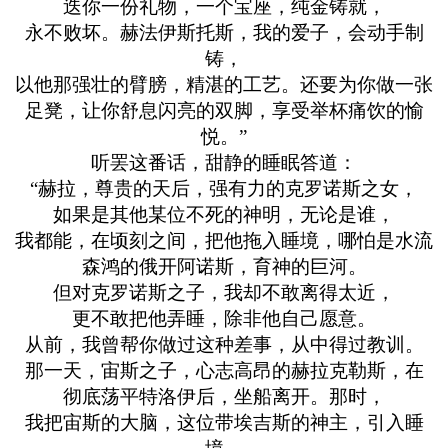
迭你一份礼物，一个宝座，纯金铸就，
永不败坏。赫法伊斯托斯，我的爱子，会动手制
铸，
以他那强壮的臂膀，精湛的工艺。还要为你做一张
足凳，让你舒息闪亮的双脚，享受举杯痛饮的愉
悦。”
听罢这番话，甜静的睡眠答道：
“赫拉，尊贵的天后，强有力的克罗诺斯之女，
如果是其他某位不死的神明，无论是谁，
我都能，在顷刻之间，把他拖入睡境，哪怕是水流
森鸿的俄开阿诺斯，育神的巨河。
但对克罗诺斯之子，我却不敢离得太近，
更不敢把他弄睡，除非他自己愿意。
从前，我曾帮你做过这种差事，从中得过教训。
那一天，宙斯之子，心志高昂的赫拉克勒斯，在
彻底荡平特洛伊后，坐船离开。那时，
我把宙斯的大脑，这位带埃吉斯的神主，引入睡