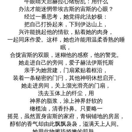
牛眼睛天后赫拉心绪纷乱：用什么
办法才能迷惘带埃吉斯的宙斯的心眼？
经过一番思考，她觉得此法妙极：
把自己打扮起来，下到伊达山上，
兴许能挑起他的情欲，贴着她的肉身，
一起同床作爱。这样，她也许能用温柔香熟的睡
眠，
合拢宙斯的双眼，迷糊他的感察，他的警觉。
她走进自己的旁间，爱子赫法伊斯托斯
亲手为她营建，门扇紧贴着框沿，
装着一条秘密的门闩，其他神明休想启开。
她走进房间，关上溜光滑亮的门扇，
洗去玉体上的纤尘，用
神界的脂浆，涂上神界舒软的
橄榄油，清香扑鼻。只要略一
摇晃，虽然置身宙斯的家府，青铜铺地的房居，
醇郁的香气却由此飘飘袅袅，溢满天上人间。
她用此物擦毕娇嫩的肌肤，