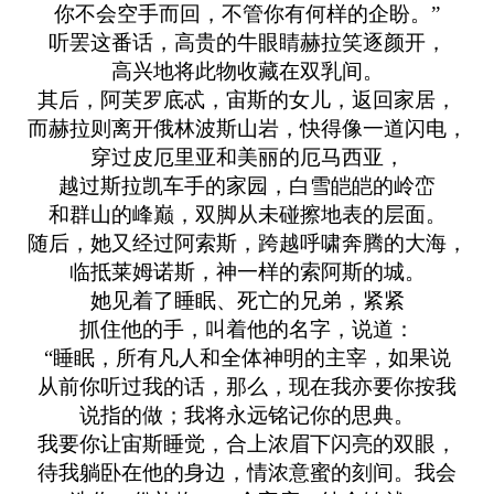
你不会空手而回，不管你有何样的企盼。”
听罢这番话，高贵的牛眼睛赫拉笑逐颜开，
高兴地将此物收藏在双乳间。
其后，阿芙罗底忒，宙斯的女儿，返回家居，
而赫拉则离开俄林波斯山岩，快得像一道闪电，
穿过皮厄里亚和美丽的厄马西亚，
越过斯拉凯车手的家园，白雪皑皑的岭峦
和群山的峰巅，双脚从未碰擦地表的层面。
随后，她又经过阿索斯，跨越呼啸奔腾的大海，
临抵莱姆诺斯，神一样的索阿斯的城。
她见着了睡眠、死亡的兄弟，紧紧
抓住他的手，叫着他的名字，说道：
“睡眠，所有凡人和全体神明的主宰，如果说
从前你听过我的话，那么，现在我亦要你按我
说指的做；我将永远铭记你的思典。
我要你让宙斯睡觉，合上浓眉下闪亮的双眼，
待我躺卧在他的身边，情浓意蜜的刻间。我会