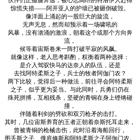
伙伴们正撒腿奔逃，被心志高昂的特洛伊人赶得
惊慌失措——阿开亚人的护墙已被砸倒破毁。
像洋面上涌起的一股巨大的旋流，
无声无息，然而却预示着一场啸吼的
风暴，没有汹涌的激浪，朝着这个或那个方向奔
流，
候等着宙斯卷来一阵打破平寂的风飙。
就像这样，老人思考斟酌，权衡着两种选择：
是介入驾驭快马的达奈人的队伍，还是
去找阿特柔斯之子，兵士的牧者阿伽门农？
两下比较，觉得后一种做法，前往寻会阿特柔斯
之子，似乎更为妥当。与此同时，兵勇们仍在
殊死拼搏，互相残杀，坚硬的青铜在身上铿锵碰
撞，
伴随着利剑的劈砍和双刃枪矛的击打。
其时，几位宙斯养育的王者正朝着奈斯托耳走来，
曾被青铜的枪械击伤，此时沿着海船回行，
图丢斯之子、俄底修斯和阿特柔斯之子阿伽门农。